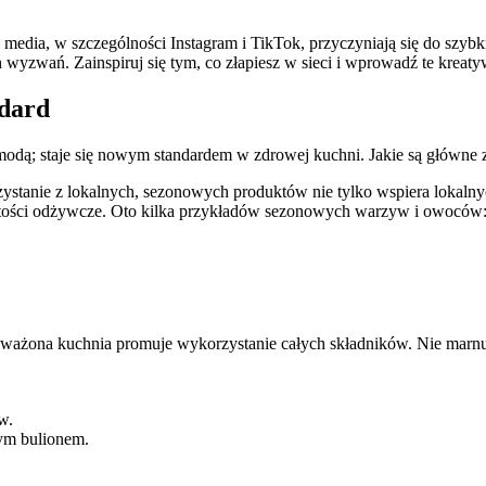
l media,‌ w​ szczególności Instagram i TikTok, przyczyniają się do szybk
wyzwań. Zainspiruj​ się tym, co złapiesz w⁤ sieci i wprowadź‌ te kreat
ndard
odą; ‍staje się nowym standardem w​ zdrowej kuchni. Jakie są ​główne ‌za
anie z lokalnych, sezonowych produktów nie tylko wspiera lokalnych 
 wartości odżywcze. Oto⁣ kilka przykładów sezonowych ⁢warzyw i owoców
ważona kuchnia promuje wykorzystanie całych składników. Nie marnu
w.
m ​bulionem.