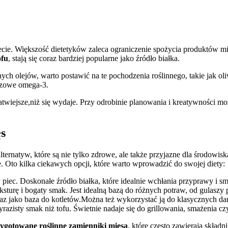
cie. Większość dietetyków zaleca ograniczenie spożycia produktów mięsn
ofu
, stają się ​coraz bardziej popularne jako⁤ źródło ⁢białka.
ych ⁢olejów, warto postawić​ na⁢ te pochodzenia roślinnego, takie ‍jak ol
czowe ​omega-3.
ejsze,niż się wydaje. Przy odrobinie planowania i kreatywności można⁢
ęs
ernatyw, które są nie⁤ tylko⁢ zdrowe, ale także przyjazne dla ⁤środowi
. Oto kilka ciekawych opcji, które warto​ wprowadzić do swojej diety:
 piec. Doskonałe źródło białka,‌ które idealnie ⁢wchłania przyprawy i sm
sturę i bogaty ‌smak. Jest idealną bazą do różnych potraw, od⁣ gulaszy 
raz jako baza‍ do ⁤kotletów.Można też wykorzystać ją‌ do klasycznych dań
azisty smak niż tofu. Świetnie nadaje się do grillowania,‍ smażenia cz
ygotowane​ roślinne zamienniki mięsa
, które często zawierają składni