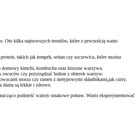
cie. Oto kilka najnowszych trendów,‍ które z pewnością warto
 protein, takich jak tempeh,‌ seitan czy soczewica, które można
to domowy kimchi, kombucha oraz kiszone ‌warzywa.
ek ​owoców czy przyrządzać‌ bulion z obierek warzyw.
z owocami morza czy ‌ramen z nietypowymi składnikami,jak curry.
dania są lekkie i ‌zdrowe.
nacząco podnieść⁢ walory smakowe potraw. Warto ​eksperymentować