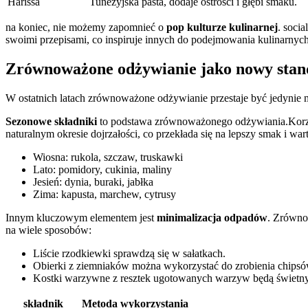
Harissa
Tunezyjska pasta, dodaje ostrości i głębi​ smaku.
na koniec, nie możemy zapomnieć o
pop ​kulturze ​kulinarnej
. socia
swoimi‌ przepisami, co inspiruje innych do podejmowania kulinarnych‍ 
Zrównoważone odżywianie⁢ jako nowy sta
W ostatnich latach‍ zrównoważone odżywianie przestaje‍ być ‌jedynie m
Sezonowe​ składniki
to podstawa zrównoważonego odżywiania.Korzyst
naturalnym okresie dojrzałości,⁤ co przekłada⁢ się na‍ lepszy smak i
Wiosna: rukola, szczaw,‍ truskawki
Lato: pomidory, cukinia, maliny
Jesień: dynia, buraki, jabłka
Zima: kapusta, marchew, cytrusy
Innym kluczowym ⁣elementem jest
minimalizacja‌ odpadów
. Zrówno
na wiele sposobów:
Liście‍ rzodkiewki sprawdzą się w‌ sałatkach.
Obierki z⁤ ziemniaków można wykorzystać do zrobienia ‌chipsó
Kostki warzywne z resztek ugotowanych warzyw będą⁢ świetny
składnik
Metoda wykorzystania