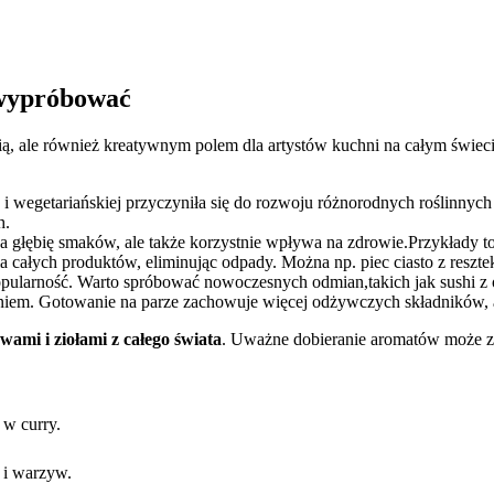
 ⁣wypróbować
ścią, ale również kreatywnym polem dla artystów kuchni na⁣ całym⁢ świe
i wegetariańskiej przyczyniła się do ​rozwoju różnorodnych ⁢roślinnych‍
h.
a głębię smaków, ale także korzystnie wpływa na zdrowie.Przykłady 
 całych produktów,‍ eliminując odpady. Można np.‍ piec ciasto​ z reszt
popularność. Warto spróbować ​nowoczesnych odmian,takich jak⁢ sushi⁢ 
niem. Gotowanie na parze​ zachowuje więcej odżywczych składników,⁢ a 
ami i ziołami z ⁤całego świata
. Uważne dobieranie aromatów może z
 w curry.
 i warzyw.