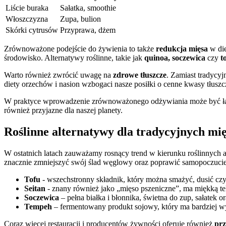
Liście buraka
Sałatka, smoothie
Włoszczyzna
Zupa, bulion
Skórki cytrusów
Przyprawa, dżem
Zrównoważone podejście do żywienia ⁤to także
redukcja ‌mięsa
w die
środowisko. Alternatywy⁢ roślinne, takie jak‍
quinoa, ⁣soczewica
⁤czy
t
Warto również​ zwrócić ⁣uwagę na
zdrowe tłuszcze
. Zamiast tradycyjn
diety orzechów i nasion wzbogaci nasze posiłki o cenne kwasy tłusz
W ⁢praktyce wprowadzenie zrównoważonego​ odżywiania⁤ może być łatwi
również przyjazne dla naszej planety.
Roślinne alternatywy dla tradycyjnych mi
W ostatnich latach zauważamy rosnący trend​ w kierunku roślinnych alt
znacznie zmniejszyć ​swój ślad ​węglowy oraz ⁤poprawić ⁤samopoczucie
Tofu
‌- wszechstronny składnik, który ⁤można ⁢smażyć,‌ dusić czy
Seitan
-​ znany również jako „mięso ⁤pszeniczne”, ma ⁤miękką tek
Soczewica
– pełna białka i błonnika, świetna do zup, sałatek o
Tempeh
– fermentowany produkt sojowy, ‍który ma bardziej wyr
Coraz więcej ⁣restauracji i producentów żywności oferuje również⁤
prz