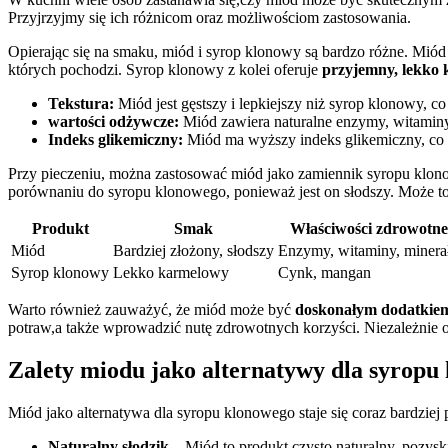
Przyjrzyjmy się ich różnicom oraz możliwościom ​zastosowania.
Opierając się na smaku, miód i syrop klonowy są bardzo różne. Miód 
których pochodzi. Syrop klonowy z kolei oferuje
przyjemny, lekko
Tekstura:
Miód jest gęstszy i lepkiejszy niż syrop klonowy, 
wartości odżywcze:
Miód zawiera⁢ naturalne ​enzymy, witami
Indeks glikemiczny:
Miód⁣ ma wyższy indeks glikemiczny,⁣ co 
Przy pieczeniu, można zastosować miód jako zamiennik syropu klono
porównaniu do syropu klonowego, ​ponieważ jest on słodszy. Może to 
Produkt
Smak
Właściwości zdrowotne
Miód
Bardziej złożony, słodszy
Enzymy, witaminy, minera
Syrop klonowy
Lekko karmelowy
Cynk, mangan
Warto również zauważyć, że⁣ miód może ‍być
doskonałym dodatkie
potraw,a także wprowadzić nutę zdrowotnych korzyści. Niezależnie od
Zalety miodu jako alternatywy dla ​syropu
Miód jako alternatywa⁤ dla⁣ syropu klonowego staje się‌ coraz bardzi
Naturalny słodzik
– ⁤Miód to produkt ⁢czysto ⁢naturalny, pozy