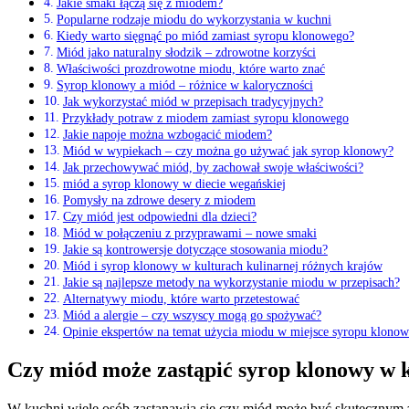
Jakie smaki łączą się z miodem?
Popularne rodzaje miodu do ⁣wykorzystania ‌w ⁤kuchni
Kiedy warto sięgnąć po miód zamiast syropu ‌klonowego?
Miód⁣ jako naturalny słodzik‍ – zdrowotne korzyści
Właściwości prozdrowotne miodu, które‍ warto znać
Syrop‌ klonowy a miód – różnice w‍ kaloryczności
Jak​ wykorzystać miód w przepisach tradycyjnych?
Przykłady potraw z miodem zamiast ⁣syropu​ klonowego
Jakie ​napoje ‌można​ wzbogacić miodem?
Miód w wypiekach – czy ​można go używać jak syrop ⁣klonowy?
Jak przechowywać miód, by⁢ zachował swoje właściwości?
miód a syrop ‍klonowy w diecie​ wegańskiej
Pomysły na‌ zdrowe desery⁢ z miodem
Czy⁣ miód jest odpowiedni dla‌ dzieci?
Miód w połączeniu z przyprawami ‍– ⁢nowe smaki
Jakie są kontrowersje dotyczące⁤ stosowania miodu?
Miód i ​syrop klonowy w kulturach ⁤kulinarnej‍ różnych ⁤krajów
Jakie są najlepsze metody ‍na wykorzystanie miodu w ‍przepisach?
Alternatywy miodu, które warto przetestować
Miód a ​alergie – czy wszyscy ⁣mogą go spożywać?
Opinie ekspertów na temat użycia miodu w ⁣miejsce syropu klono
Czy ⁣miód może zastąpić syrop klonowy‍ w 
W kuchni wiele osób zastanawia się,czy miód może być skutecznym z