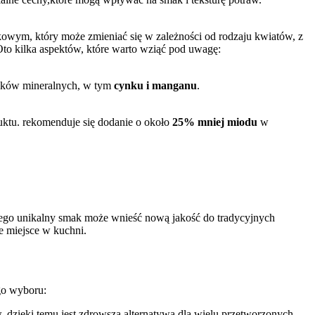
kowym, który może zmieniać się w zależności od rodzaju⁤ kwiatów, z
Oto kilka aspektów, które warto wziąć pod uwagę:
ników mineralnych, w tym
cynku i manganu
.
uktu. rekomenduje się dodanie o około
25% mniej​ miodu
w‍
.
. Jego unikalny smak ⁣może wnieść nową jakość do tradycyjnych
 ⁤miejsce w kuchni.
ego wyboru:
. dzięki temu jest zdrowszą alternatywą⁣ dla wielu przetworzonych