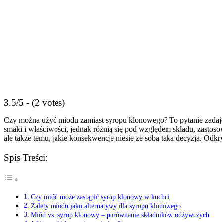
3.5/5 - (2 votes)
Czy ‌można użyć​ miodu zamiast syropu‌ klonowego? To pytanie zadaje 
smaki ‍i właściwości, ⁢jednak różnią się pod względem składu, zasto
ale także temu, ​jakie konsekwencje ‍niesie ze sobą taka decyzja. 
Spis Treści:
Czy ⁣miód może zastąpić syrop klonowy‍ w kuchni
Zalety miodu jako alternatywy dla ​syropu klonowego
Miód vs. ​syrop klonowy – porównanie składników odżywczych