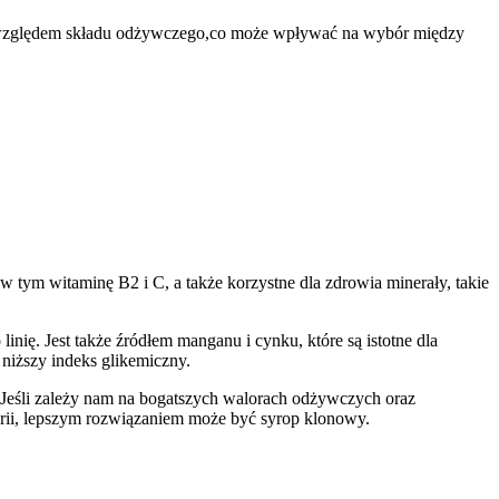
 pod względem składu odżywczego,co może wpływać na wybór między
tym witaminę B2 i⁣ C, a także ⁣korzystne dla zdrowia minerały, ⁤takie
nię. ⁤Jest także źródłem manganu i cynku, które są istotne dla⁢
niższy⁢ indeks glikemiczny.
​Jeśli zależy nam‍ na bogatszych walorach odżywczych oraz
lorii, lepszym rozwiązaniem może być syrop‌ klonowy.