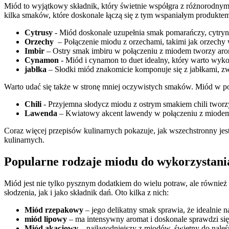
Miód to wyjątkowy składnik, który świetnie współgra z różnorodnymi 
kilka smaków, które doskonale łączą się‌ z tym wspaniałym produkte
Cytrusy
⁢- Miód doskonale uzupełnia smak pomarańczy, cytryn​
Orzechy
‍ – Połączenie miodu⁤ z orzechami, takimi jak orzechy w
Imbir
– Ostry smak imbiru w połączeniu z​ miodem tworzy aro
Cynamon
-‍ Miód i cynamon to duet idealny, który warto wyk
jabłka
– Słodki miód‌ znakomicie komponuje ‍się ⁤z jabłkami, 
Warto udać się także w stronę mniej oczywistych smaków. Miód w poł
Chili
⁣- Przyjemna słodycz miodu z ostrym smakiem chili tworz
Lawenda
– Kwiatowy akcent lawendy w połączeniu z ‌miodem 
Coraz więcej przepisów kulinarnych⁣ pokazuje, jak wszechstronny je
kulinarnych.
Popularne rodzaje miodu do ⁣wykorzystania
Miód jest nie tylko pysznym dodatkiem do wielu potraw, ale ⁣również
słodzenia, jak i jako składnik dań. ‌Oto⁢ kilka z nich:
Miód rzepakowy
– jego delikatny smak sprawia, że idealnie ​n
miód lipowy
– ma ⁣intensywny aromat ​i doskonale sprawdzi się 
Miód akacjowy
– najłagodniejszy z​ miodów, świetny ⁣do⁤ nal