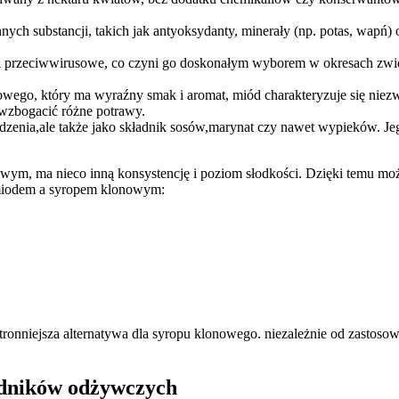
ych substancji, takich⁣ jak antyoksydanty, minerały (np. potas, wapń)⁣ or
 i przeciwwirusowe, co czyni go doskonałym wyborem w okresach zwi
wego, który ma ⁤wyraźny ​smak i aromat, miód ‌charakteryzuje się ni
 wzbogacić różne potrawy.
zenia,ale także ⁤jako składnik sosów,marynat czy ​nawet wypieków. Je
wym, ma ‍nieco inną⁤ konsystencję i poziom słodkości. ⁤Dzięki temu ​m
miodem ​a syropem klonowym:
onniejsza ⁢alternatywa dla syropu klonowego. niezależnie⁣ od zastoso
ładników odżywczych