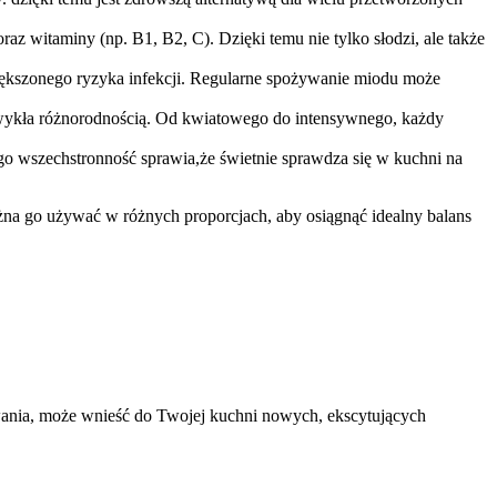
az⁢ witaminy ‍(np. B1, B2, ⁣C). Dzięki⁣ temu nie tylko słodzi, ale także
ększonego ryzyka infekcji. Regularne spożywanie miodu może
ezwykła różnorodnością. Od kwiatowego do ​intensywnego, każdy
go wszechstronność sprawia,że ‌świetnie sprawdza się w kuchni na
ożna go używać w różnych proporcjach, ⁣aby osiągnąć idealny balans
wania,⁤ może wnieść do Twojej⁤ kuchni nowych, ekscytujących