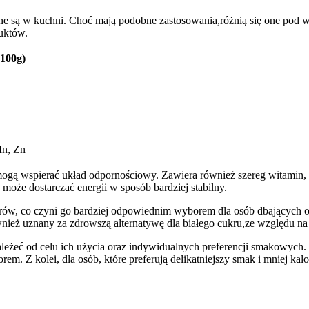
żywane są⁣ w kuchni. Choć mają podobne‌ zastosowania,różnią się one
uktów.
 100g)
n, ⁣Zn
mogą wspierać układ ​odpornościowy. Zawiera również szereg witamin, w 
może dostarczać energii w ⁣sposób bardziej stabilny.
ukrów, co czyni go bardziej odpowiednim⁣ wyborem dla osób dbających o li
ż uznany⁣ za zdrowszą alternatywę dla ‌białego cukru,ze względu na ‌
eć od⁢ celu ich użycia oraz⁢ indywidualnych preferencji ⁤smakowych. 
. Z⁤ kolei, dla osób, ​które preferują ‌delikatniejszy smak i mniej ka