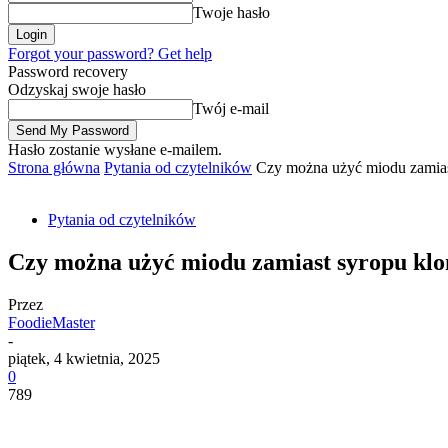
Twoje hasło
Forgot your password? Get help
Password recovery
Odzyskaj swoje hasło
Twój e-mail
Hasło zostanie wysłane e-mailem.
Strona główna
Pytania od czytelników
Czy można użyć miodu zamia
Pytania od czytelników
Czy można użyć miodu zamiast syropu kl
Przez
FoodieMaster
-
piątek, 4 kwietnia, 2025
0
789