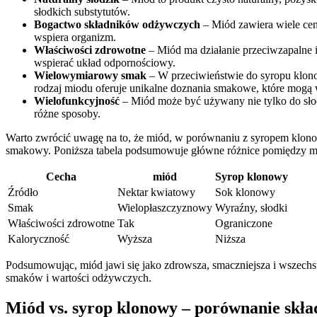
słodkich substytutów.
Bogactwo⁣ składników odżywczych
– Miód zawiera ⁤wiele cenn
wspiera organizm.
Właściwości zdrowotne
– Miód ma działanie przeciwzapalne
⁢wspierać układ odpornościowy.
Wielowymiarowy⁤ smak
–⁤ W przeciwieństwie do syropu klono
rodzaj miodu oferuje unikalne doznania smakowe, które mogą
Wielofunkcyjność
– Miód może być używany nie ⁢tylko do słod
‌różne sposoby.
Warto zwrócić uwagę na‍ to, że miód, w‌ porównaniu z​ syropem ⁤klono
smakowy.​ Poniższa tabela ‍podsumowuje główne różnice pomiędzy 
Cecha
miód
Syrop​ klonowy
Źródło
Nektar​ kwiatowy
Sok klonowy
Smak
Wielopłaszczyznowy
Wyraźny, ⁣słodki
Właściwości zdrowotne
Tak
Ograniczone
Kaloryczność
Wyższa
Niższa
Podsumowując, miód jawi się jako zdrowsza, smaczniejsza i wszechstr
smaków i wartości odżywczych.
Miód vs. ​syrop klonowy – porównanie sk