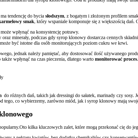
ma tendencję‌ do‌ bycia
słodszym
, ‌z bogatym i złożonym profilem sma
 karmelowy smak
, który wspaniale komponuje się z większością dań. 
co może wpłynąć na konsystencję potrawy.
ny oraz minerały, podczas gdy syrop klonowy dostarcza cennych skład
może ‍być istotne dla‍ osób monitorujących ‌poziom cukru we krwi.
wego,‌ jednak należy⁢ pamiętać, aby dostosować ilość używanego prod
także wpłynąć na czas ⁢pieczenia, dlatego⁤ warto
monitorować proces
ły
m
⁤ do różnych dań, takich⁤ jak dressingi do sałatek, marinady czy sosy
 tego, co wybierzemy, zarówno miód, jak​ i syrop klonowy ‌mają swoje
 klonowego
ej popularny.Oto kilka kluczowych zalet, które mogą przekonać cię do j
skiwany z nektaru ‌kwiatów, ‌bez dodatku chemikaliów czy konserwantów