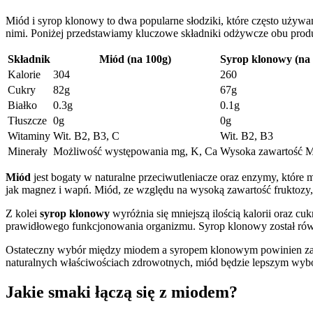
Miód i syrop klonowy to dwa ⁤popularne‍ słodziki, które często‍ u
nimi. Poniżej ‍przedstawiamy kluczowe składniki odżywcze obu‌ prod
Składnik
Miód (na 100g)
Syrop‌ klonowy (na
Kalorie
304
260
Cukry
82g
67g
Białko
0.3g
0.1g
Tłuszcze
0g
0g
Witaminy
Wit. B2, B3, C
Wit. B2, B3
Minerały
Możliwość występowania‌ mg, K, Ca
Wysoka‌ zawartość M
Miód
jest‌ bogaty w naturalne przeciwutleniacze oraz enzymy, które 
jak magnez i wapń. Miód, ​ze​ względu na wysoką zawartość fruktozy, ⁢
Z kolei
syrop klonowy
wyróżnia się mniejszą⁤ ilością ⁣kalorii oraz c
prawidłowego funkcjonowania organizmu.⁤ Syrop klonowy został równie
Ostateczny ⁢wybór między⁣ miodem a syropem klonowym powinien zależ
naturalnych⁤ właściwościach zdrowotnych, miód będzie lepszym wyborem
Jakie smaki łączą się z miodem?