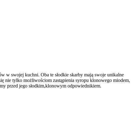
 w swojej kuchni.⁢ Oba te ‍słodkie skarby mają⁢ swoje‌ unikalne
y się nie tylko możliwościom zastąpienia syropu klonowego miodem,
tawiamy przed jego słodkim,klonowym odpowiednikiem.