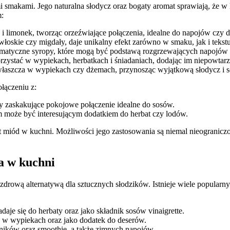
smakami. Jego naturalna słodycz oraz bogaty aromat sprawiają, że ⁢w 
m:
 i limonek, tworząc orzeźwiające​ połączenia, idealne do napojów czy 
łoskie ‌czy migdały, daje unikalny ⁣efekt zarówno w⁢ smaku, jak i tekstu
matyczne syropy, które mogą być podstawą rozgrzewających​ napojów 
orzystać w wypiekach, herbatkach i śniadaniach, dodając im ‍niepowtar
zwłaszcza w wypiekach czy dżemach, przynosząc wyjątkową‍ słodycz i s
ączeniu⁤ z:
y zaskakujące pokojowe połączenie⁣ idealne do sosów.
może być interesującym ⁤dodatkiem do‍ herbat czy lodów.
st⁢ miód w ​kuchni. Możliwości jego ⁣zastosowania​ są niemal nieogra
 ‌w ⁤kuchni
 zdrową alternatywą dla sztucznych słodzików. Istnieje wiele popular
adaje się do herbaty oraz jako składnik sosów vinaigrette.
‍w wypiekach oraz⁤ jako dodatek ‌do​ deserów.
eśników oraz smoothie, a ‍także zimnych napojów.