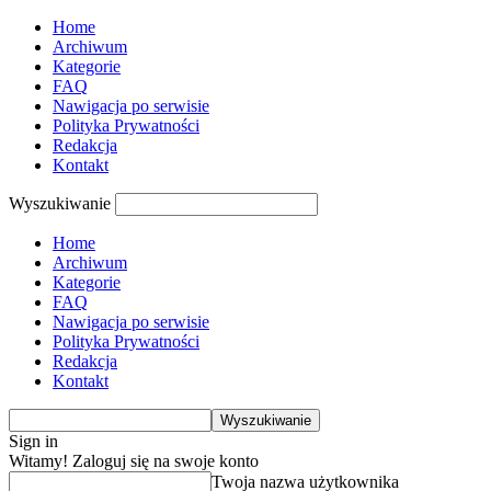
Home
Archiwum
Kategorie
FAQ
Nawigacja po serwisie
Polityka Prywatności
Redakcja
Kontakt
Wyszukiwanie
Home
Archiwum
Kategorie
FAQ
Nawigacja po serwisie
Polityka Prywatności
Redakcja
Kontakt
Sign in
Witamy! Zaloguj się na swoje konto
Twoja nazwa użytkownika