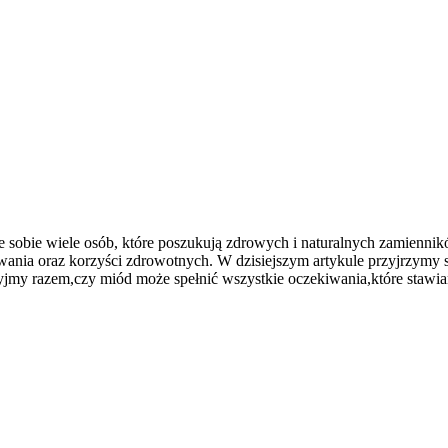
sobie wiele osób, które poszukują ​zdrowych i‍ naturalnych zamienników
sowania ​oraz korzyści​ zdrowotnych. W dzisiejszym artykule przyjrzym
Odkryjmy razem,czy miód może ⁣spełnić⁣ wszystkie oczekiwania,które s