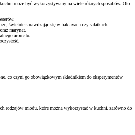
​kuchni ⁤może ⁣być‍ wykorzystywany na wiele⁢ różnych sposobów. Oto
deserów.
rze, ​świetnie sprawdzając ‍się⁢ w baklavach czy sałatkach.
oraz marynat.
zalnego aromatu.
oczystość.
niczone, co czyni ⁢go obowiązkowym składnikiem do eksperymentów
nych rodzajów miodu, ‌które można wykorzystać w kuchni, zarówno ‍do‍