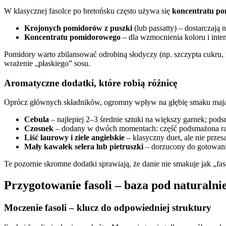
W klasycznej fasolce po bretońsku często używa się
koncentratu p
Krojonych pomidorów z puszki
(lub passatty) – dostarczają
Koncentratu pomidorowego
– dla wzmocnienia koloru i inte
Pomidory warto zbilansować odrobiną słodyczy (np. szczypta cukru
wrażenie „płaskiego” sosu.
Aromatyczne dodatki, które robią różnicę
Oprócz głównych składników, ogromny wpływ na głębię smaku mają d
Cebula
– najlepiej 2–3 średnie sztuki na większy garnek; podsm
Czosnek
– dodany w dwóch momentach: część podsmażona raze
Liść laurowy i ziele angielskie
– klasyczny duet, ale nie przes
Mały kawałek selera lub pietruszki
– dorzucony do gotowania
Te pozornie skromne dodatki sprawiają, że danie nie smakuje jak „fa
Przygotowanie fasoli – baza pod naturalnie
Moczenie fasoli – klucz do odpowiedniej struktury