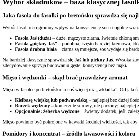
Wybór składników – baza klasycznej fasol
Jaka fasola do fasolki po bretońsku sprawdza się najl
Wybór fasoli ma ogromny wpływ na konsystencję sosu i ogólne wraże
Fasola Jaś (duża)
– duże, mączyste ziarna, świetnie chłoną sm
Fasola „piękny Jaś”
– podobna, często bardziej kremowa, idea
Fasola drobna biała
– ziarna są mniejsze, sos wydaje się bardz
Najbardziej klasycznie sprawdza się
Jaś lub piękny Jaś
. Wysoka zawa
zdecydowanie sprzyja budowaniu gęstej konsystencji bez mąki.
Mięso i wędzonki – skąd brać prawdziwy aromat
Mięso w fasolce po bretońsku to coś więcej niż „wkładka”. Od jakoś
Kiełbasę wiejską lub podwawelską
– najlepiej bez dużej il
Boczek wędzony
– koniecznie surowy, nie parzony; najlepiej 
Opcjonalnie: żeberka wędzone
– świetny dodatek, jeśli zal
Mięso powinno być pokrojone w kawałki średniej wielkości, tak aby w 
Pomidory i koncentrat – źródło kwasowości i koloru