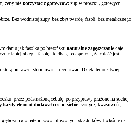
ym, żeby
nie korzystać z gotowców
: zup w proszku, gotowych
ze. Bez wodnistej zupy, bez zbyt twardej fasoli, bez metalicznego
wym daniu jak fasolka po bretońsku
naturalne zagęszczanie
daje
 lepiej oblepia fasolę i kiełbasę, co sprawia, że całość jest
kturą potrawy i stopniowo ją regulować. Dzięki temu łatwiej
oczku, przez podsmażoną cebulę, po przyprawy prażone na suchej
by
każdy element dodawał coś od siebie
: słodycz, kwasowość,
m, głębokim aromatem powoli duszonych składników. I właśnie na