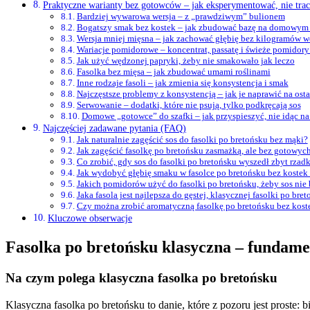
Praktyczne warianty bez gotowców – jak eksperymentować, nie trac
Bardziej wywarowa wersja – z „prawdziwym” bulionem
Bogatszy smak bez kostek – jak zbudować bazę na domowym
Wersja mniej mięsna – jak zachować głębię bez kilogramów 
Wariacje pomidorowe – koncentrat, passatę i świeże pomidory
Jak użyć wędzonej papryki, żeby nie smakowało jak leczo
Fasolka bez mięsa – jak zbudować umami roślinami
Inne rodzaje fasoli – jak zmienia się konsystencja i smak
Najczęstsze problemy z konsystencją – jak je naprawić na ostat
Serwowanie – dodatki, które nie psują, tylko podkręcają sos
Domowe „gotowce” do szafki – jak przyspieszyć, nie idąc na
Najczęściej zadawane pytania (FAQ)
Jak naturalnie zagęścić sos do fasolki po bretońsku bez mąki?
Jak zagęścić fasolkę po bretońsku zasmażką, ale bez gotowyc
Co zrobić, gdy sos do fasolki po bretońsku wyszedł zbyt rzadk
Jak wydobyć głębię smaku w fasolce po bretońsku bez kostek
Jakich pomidorów użyć do fasolki po bretońsku, żeby sos nie
Jaka fasola jest najlepsza do gęstej, klasycznej fasolki po bre
Czy można zrobić aromatyczną fasolkę po bretońsku bez koste
Kluczowe obserwacje
Fasolka po bretońsku klasyczna – fundam
Na czym polega klasyczna fasolka po bretońsku
Klasyczna fasolka po bretońsku to danie, które z pozoru jest proste: 