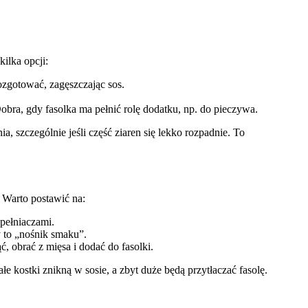
kilka opcji:
ozgotować, zagęszczając sos.
 Dobra, gdy fasolka ma pełnić rolę dodatku, np. do pieczywa.
a, szczególnie jeśli część ziaren się lekko rozpadnie. To
 Warto postawić na:
pełniaczami.
y to „nośnik smaku”.
 obrać z mięsa i dodać do fasolki.
e kostki znikną w sosie, a zbyt duże będą przytłaczać fasolę.