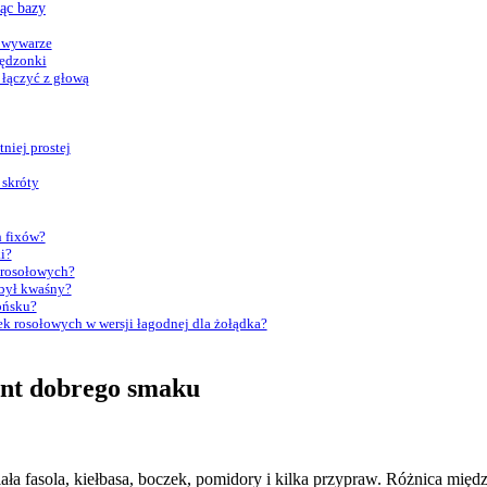
ąc bazy
 wywarze
wędzonki
 łączyć z głową
niej prostej
 skróty
h fixów?
i?
 rosołowych?
 był kwaśny?
tońsku?
k rosołowych w wersji łagodnej dla żołądka?
ent dobrego smaku
biała fasola, kiełbasa, boczek, pomidory i kilka przypraw. Różnica mię