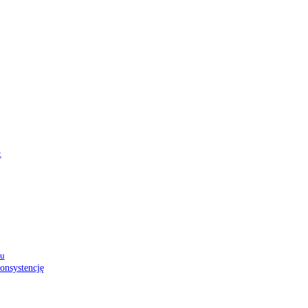
t
ku
onsystencję