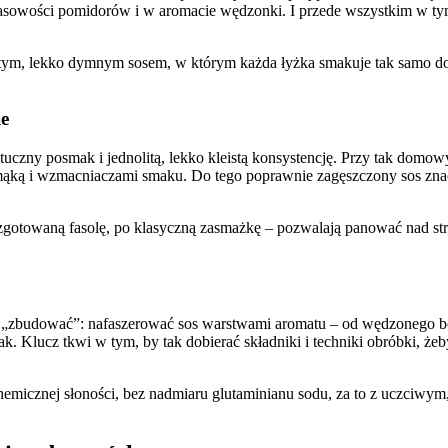
 kwasowości pomidorów i w aromacie wędzonki. I przede wszystkim w t
atym, lekko dymnym sosem, w którym każda łyżka smakuje tak samo dobr
ie
sztuczny posmak i jednolitą, lekko kleistą konsystencję. Przy tak domo
mąką i wzmacniaczami smaku. Do tego poprawnie zagęszczony sos znacznie
gotowaną fasolę, po klasyczną zasmażkę – pozwalają panować nad stru
 ją „zbudować”: nafaszerować sos warstwami aromatu – od wędzonego b
ak. Klucz tkwi w tym, by tak dobierać składniki i techniki obróbki, że
hemicznej słoności, bez nadmiaru glutaminianu sodu, za to z uczciwy