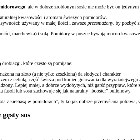
omidorowego
, ale w dobrze zrobionym sosie nie może być on jedynym
 naturalnej kwasowości i aromatu świeżych pomidorów.
nsywności; używany w małej ilości i zawsze
przesmażony
, by pozbyć 
, miód, marchewka) i solą. Pomidory w puszce bywają mocno kwasowe,
robiazgi, które często są pomijane:
ażona na złoto (a nie tylko zeszklona) da słodycz i charakter.
m z cebulą, część świeża pod koniec gotowania dla wyraźniejszego 
adzony. Lepiej mniej, a dobrze wydobytych, niż garść przypraw, które z
 fasoli lub sosu zachowuje się jak naturalny „booster” bulionowy.
sola z kiełbasą w pomidorach”, tylko jak dobrze przemyślana potrawa, 
 gęsty sos