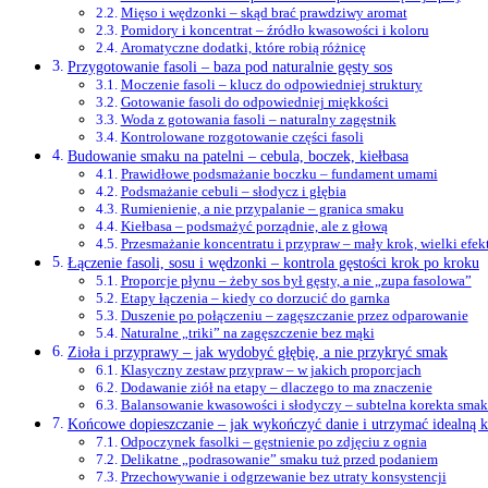
Mięso i wędzonki – skąd brać prawdziwy aromat
Pomidory i koncentrat – źródło kwasowości i koloru
Aromatyczne dodatki, które robią różnicę
Przygotowanie fasoli – baza pod naturalnie gęsty sos
Moczenie fasoli – klucz do odpowiedniej struktury
Gotowanie fasoli do odpowiedniej miękkości
Woda z gotowania fasoli – naturalny zagęstnik
Kontrolowane rozgotowanie części fasoli
Budowanie smaku na patelni – cebula, boczek, kiełbasa
Prawidłowe podsmażanie boczku – fundament umami
Podsmażanie cebuli – słodycz i głębia
Rumienienie, a nie przypalanie – granica smaku
Kiełbasa – podsmażyć porządnie, ale z głową
Przesmażanie koncentratu i przypraw – mały krok, wielki efek
Łączenie fasoli, sosu i wędzonki – kontrola gęstości krok po kroku
Proporcje płynu – żeby sos był gęsty, a nie „zupa fasolowa”
Etapy łączenia – kiedy co dorzucić do garnka
Duszenie po połączeniu – zagęszczanie przez odparowanie
Naturalne „triki” na zagęszczenie bez mąki
Zioła i przyprawy – jak wydobyć głębię, a nie przykryć smak
Klasyczny zestaw przypraw – w jakich proporcjach
Dodawanie ziół na etapy – dlaczego to ma znaczenie
Balansowanie kwasowości i słodyczy – subtelna korekta sma
Końcowe dopieszczanie – jak wykończyć danie i utrzymać idealną k
Odpoczynek fasolki – gęstnienie po zdjęciu z ognia
Delikatne „podrasowanie” smaku tuż przed podaniem
Przechowywanie i odgrzewanie bez utraty konsystencji