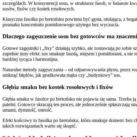
szczegółach. W konsystencji sosu, w strukturze fasoli, w balansie
sosów, fixów czy kostek rosołowych.
Klasyczna fasolka po bretońsku powinna być gęsta, otulająca, z bog
posmaku koncentratu pomidorowego użytego bez wyczucia.
Dlaczego zagęszczenie sosu bez gotowców ma znaczen
Gotowe zagęstniki i „fixy” działają szybko, ale zostawiają po sobie 
zupełnie inny efekt: sos smakuje fasolą, mięsem i pomidorami, a nie 
bardziej sycąca i harmonijna.
Naturalne metody zagęszczania – od odparowywania płynu, przez roz
uniknąć błędów, jak grudkowata mąka czy „budyniowy” sos.
Głębia smaku bez kostek rosołowych i fixów
Głębia smaku w fasolce po bretońsku nie pojawia się sama. Trzeba
patelni. Gotowce skracają ten proces, ale jednocześnie spłaszczają sm
umami, dymność, ostrość.
Efekt końcowy to fasolka po bretońsku, która smakuje domem: bez c
takich rozwiązaniach warto się skupić.