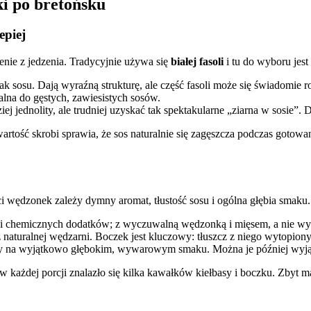
ki po bretońsku
epiej
nie z jedzenia. Tradycyjnie używa się
białej fasoli
i tu do wyboru jest 
ak sosu. Dają wyraźną strukturę, ale część fasoli może się świadomie r
lna do gęstych, zawiesistych sosów.
iej jednolity, ale trudniej uzyskać tak spektakularne „ziarna w sosie”.
rtość skrobi sprawia, że sos naturalnie się zagęszcza podczas gotowani
ci wędzonek zależy dymny aromat, tłustość sosu i ogólna głębia smaku.
ości chemicznych dodatków; z wyczuwalną wędzonką i mięsem, a nie wy
z naturalnej wędzarni. Boczek jest kluczowy: tłuszcz z niego wytopion
eży na wyjątkowo głębokim, wywarowym smaku. Można je później wyjąć,
każdej porcji znalazło się kilka kawałków kiełbasy i boczku. Zbyt mał