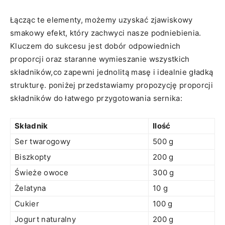
Łącząc te elementy, ‍możemy uzyskać⁤ zjawiskowy
smakowy efekt, który zachwyci nasze podniebienia.‍
Kluczem do sukcesu jest dobór⁤ odpowiednich
proporcji oraz staranne wymieszanie wszystkich ​
składników,co zapewni jednolitą masę i ‌idealnie gładką
strukturę. poniżej przedstawiamy propozycję proporcji
składników do łatwego przygotowania sernika:
Składnik
Ilość
Ser twarogowy
500 g
Biszkopty
200 g
Świeże ‍owoce
300 g
Żelatyna
10 g
Cukier
100 g
Jogurt naturalny
200 g