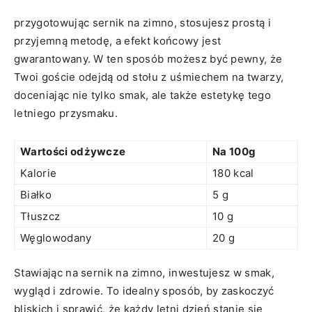
przygotowując ⁣sernik na zimno, stosujesz prostą i
przyjemną metodę, a efekt końcowy jest
gwarantowany. ​W ten sposób ⁣możesz być pewny, ⁤że
Twoi goście odejdą od⁢ stołu z uśmiechem na twarzy,
doceniając nie tylko smak, ale także estetykę tego
letniego przysmaku.
Wartości odżywcze
Na 100g
Kalorie
180 kcal
Białko
5 ‌g
Tłuszcz
10 g
Węglowodany
20 g
Stawiając na sernik na⁤ zimno, inwestujesz w smak,⁢
wygląd i zdrowie. To ‌idealny sposób, by zaskoczyć​
bliskich i⁤ sprawić, że każdy letni dzień stanie się