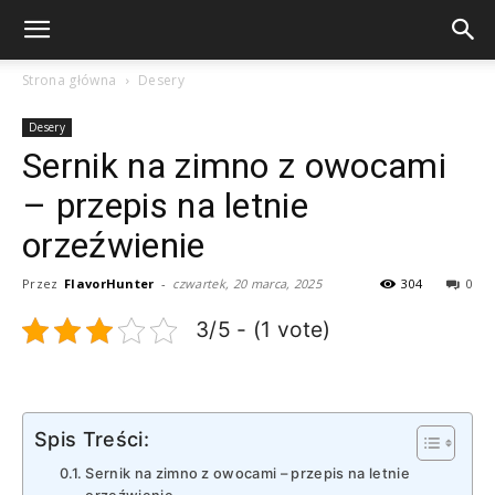
slot thailand
situs gacor
situs toto
pmtoto
pmtoto
pmtoto
toto
toto
toto
Strona główna
Desery
Desery
Sernik na zimno z owocami
– przepis na letnie
orzeźwienie
Przez
FlavorHunter
-
czwartek, 20 marca, 2025
304
0
3/5 - (1 vote)
Spis Treści:
Sernik‌ na zimno z owocami – przepis na⁢ letnie