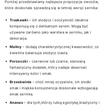
Poniżej przedstawiamy‍ najlepsze propozycje ⁢owoców, ​
które​ doskonale⁤ sprawdzą się ​w letniej⁣ wersji sernika:
Truskawki
– ich słodycz i soczystość idealnie
komponują się⁢ z delikatnym serem. Mogą być
używane zarówno jako warstwa w serniku,‌ jak i
dekoracja.
Maliny
– dodają charakterystycznej kwasowości, co
⁣świetnie balansuje słodycz ciasta.
Porzeczki
– czerwone lub czarne, stanowią
⁣fantastyczny dodatek, który nadaje deserowi
‌intensywny kolor i smak.
Brzoskwinie
– choć‌ mniej‌ oczywiste,⁣ ich słodki
smak i miękka ​konsystencja doskonale wzbogacają
smak⁣ sernika.
Ananas
– dla tych,którzy⁣ lubią egzotykę,klastyczny i