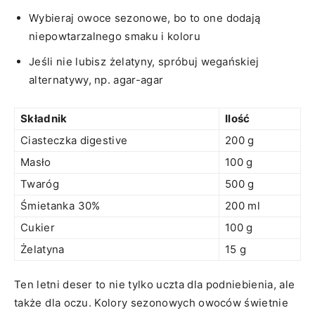
Wybieraj ​owoce sezonowe, bo to one ⁣dodają
‌niepowtarzalnego smaku i koloru
Jeśli nie lubisz ⁣żelatyny, spróbuj wegańskiej
alternatywy, np. agar-agar
Składnik
Ilość
Ciasteczka digestive
200 g
Masło
100 g
Twaróg
500 g
Śmietanka ⁢30%
200 ml
Cukier
100 g
Żelatyna
15 g
Ten‌ letni deser‌ to nie tylko uczta dla⁢ podniebienia, ale
także ⁤dla oczu. Kolory sezonowych owoców świetnie