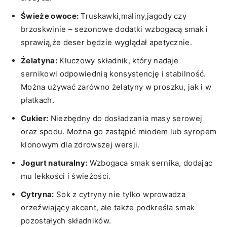
Świeże owoce:
Truskawki,maliny,jagody czy
brzoskwinie – sezonowe dodatki wzbogacą smak i
sprawią,że deser będzie wyglądał apetycznie.
Żelatyna:
Kluczowy składnik, który nadaje
⁢sernikowi‌ odpowiednią konsystencję i stabilność.
Można używać zarówno żelatyny w proszku, jak i w
płatkach.
Cukier:
Niezbędny do dosładzania‍ masy serowej
oraz spodu. Można go zastąpić miodem ​lub syropem
klonowym dla zdrowszej wersji.
Jogurt naturalny:
Wzbogaca smak sernika, dodając
mu lekkości i świeżości.
Cytryna:
Sok z cytryny nie⁢ tylko ⁣wprowadza
orzeźwiający ‌akcent, ale także ‍podkreśla smak
pozostałych składników.