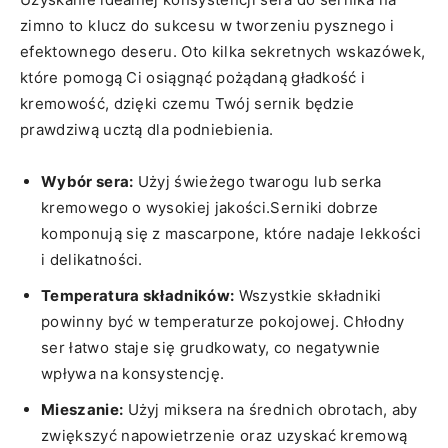
zimno to ⁢klucz do sukcesu w ​tworzeniu pysznego‍ i
‌efektownego​ deseru. Oto kilka sekretnych wskazówek,
które⁣ pomogą Ci osiągnąć pożądaną ​gładkość i
kremowość, dzięki czemu Twój sernik będzie
prawdziwą ucztą dla podniebienia.
Wybór sera:
Użyj świeżego twarogu lub serka ​
kremowego o wysokiej jakości.Serniki dobrze
komponują ‌się z mascarpone, które nadaje ⁣lekkości
i delikatności.
Temperatura ‍składników:
Wszystkie składniki
powinny być w temperaturze⁤ pokojowej. Chłodny
ser łatwo⁢ staje się grudkowaty, co negatywnie
wpływa na​ konsystencję.
Mieszanie:
Użyj miksera na średnich obrotach, ​aby
zwiększyć ‌napowietrzenie oraz uzyskać kremową