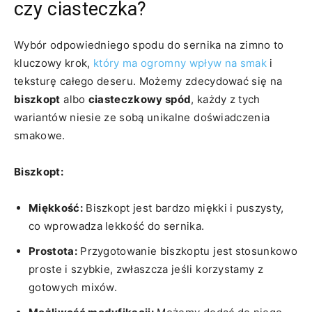
czy ciasteczka?
Wybór odpowiedniego‌ spodu do sernika ⁣na zimno to
kluczowy krok, ⁢
który ma ogromny wpływ ⁢na smak
i
teksturę ‌całego deseru. Możemy zdecydować się na
biszkopt
⁢albo
ciasteczkowy spód
, każdy ‍z tych
wariantów niesie‍ ze ‍sobą unikalne ⁤doświadczenia
smakowe.
Biszkopt:
Miękkość:
Biszkopt jest‍ bardzo miękki i puszysty,
co wprowadza lekkość do ​sernika.
Prostota:
Przygotowanie biszkoptu⁢ jest stosunkowo
proste i szybkie, zwłaszcza jeśli ⁢korzystamy z
gotowych⁢ mixów.