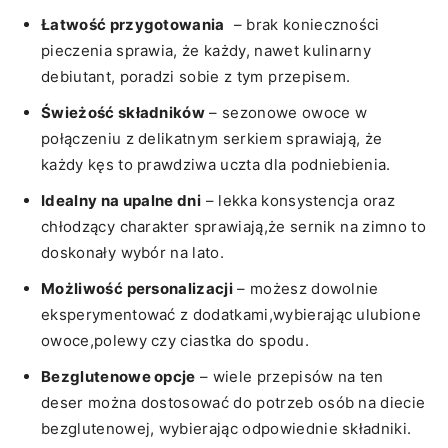
Łatwość przygotowania
⁤ – brak konieczności
pieczenia sprawia, że każdy, nawet‍ kulinarny
debiutant, poradzi sobie z tym⁤ przepisem.
Świeżość składników
– ​sezonowe owoce w ​
połączeniu z delikatnym serkiem sprawiają, że
każdy kęs ​to prawdziwa uczta dla ‌podniebienia.
Idealny⁤ na ‍upalne dni
⁢– lekka ‍konsystencja⁤ oraz
chłodzący ⁤charakter sprawiają,że sernik ⁤na zimno to
doskonały⁢ wybór na lato.
Możliwość ⁣personalizacji
– możesz dowolnie ​
eksperymentować z dodatkami,wybierając ulubione⁢
owoce,polewy czy ciastka‌ do spodu.
Bezglutenowe opcje
– wiele przepisów ‍na ten ​
deser można ‌dostosować‌ do potrzeb osób na diecie⁢
bezglutenowej, wybierając odpowiednie składniki.