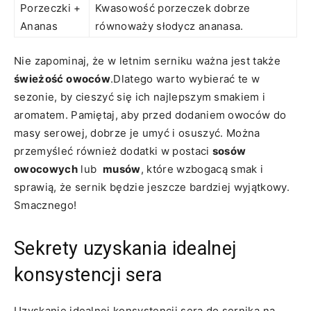
Porzeczki +
Kwasowość porzeczek dobrze
Ananas
równoważy słodycz ⁣ananasa.
Nie⁤ zapominaj, że​ w letnim ⁣serniku ważna‌ jest także
świeżość⁤ owoców
.Dlatego warto wybierać te w
sezonie, by cieszyć się ich najlepszym smakiem i
aromatem. Pamiętaj, ‌aby przed dodaniem owoców⁤ do
masy serowej, dobrze‍ je​ umyć i osuszyć.⁣ Można
przemyśleć również dodatki w postaci
sosów
owocowych
lub ⁤
musów
, które wzbogacą smak i
sprawią, ‌że sernik będzie jeszcze bardziej wyjątkowy.
Smacznego!
Sekrety uzyskania idealnej
konsystencji sera
Uzyskanie idealnej ‌konsystencji‍ sera do‍ sernika ⁢na