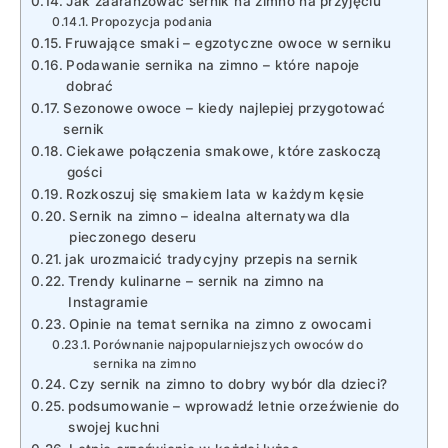
Jak⁣ zaaranżować sernik⁢ na zimno na przyjęciu
Propozycja podania
Fruwające‌ smaki – ⁢egzotyczne owoce w serniku
Podawanie sernika na zimno –‍ które ⁣napoje
dobrać
Sezonowe owoce – kiedy najlepiej​ przygotować
sernik
Ciekawe połączenia smakowe, które zaskoczą
⁣gości
Rozkoszuj się smakiem lata w ⁢każdym kęsie
Sernik na zimno​ – idealna alternatywa dla
‍pieczonego deseru
jak urozmaicić tradycyjny przepis na sernik
Trendy kulinarne⁢ – sernik na zimno ⁤na
Instagramie
Opinie na temat sernika na zimno⁤ z owocami
Porównanie najpopularniejszych owoców‍ do‍
sernika na zimno
Czy ‍sernik ⁣na zimno to dobry wybór dla dzieci?
podsumowanie – wprowadź letnie orzeźwienie do
swojej kuchni