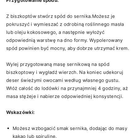
Przygotowanie‍ spodu:
Z biszkoptów stwórz spód do sernika.Możesz je​
pokruszyć i wymieszać z odrobiną ‌roślinnego masła
lub oleju kokosowego, a następnie wyłożyć
odpowiednią warstwę na dno​ formy. Wypolerowany
spód powinien ​być‌ mocny, aby dobrze utrzymać krem.
Wylej przygotowaną masę sernikową ‌na spód
biszkoptowy i⁣ wygładź wierzch. Na ⁣koniec udekoruj
deser świeżymi owocami według własnego gustu.
Włóż całość do lodówki⁣ na​ przynajmniej 4 godziny, aż
masa stężeje i nabierze ⁤odpowiedniej konsystencji.
Wskazówki:
Możesz wzbogacić smak sernika,⁣ dodając do masy
kakao ⁤lub spirulinę.