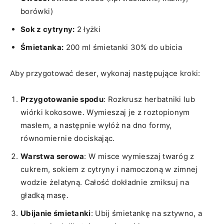
borówki)
Sok z cytryny:
2 łyżki
Śmietanka:
200 ml śmietanki 30% do ubicia
Aby przygotować deser, wykonaj następujące kroki:
Przygotowanie spodu
: Rozkrusz herbatniki ‍lub
wiórki‌ kokosowe. Wymieszaj je z roztopionym
masłem, a następnie wyłóż na⁤ dno formy,
równomiernie‌ dociskając.
Warstwa serowa
: ⁣W misce wymieszaj twaróg z
cukrem, sokiem z⁣ cytryny i namoczoną w zimnej
⁢wodzie żelatyną. Całość⁢ dokładnie⁤ zmiksuj na
gładką​ masę.
Ubijanie śmietanki
: Ubij śmietankę na sztywno, a