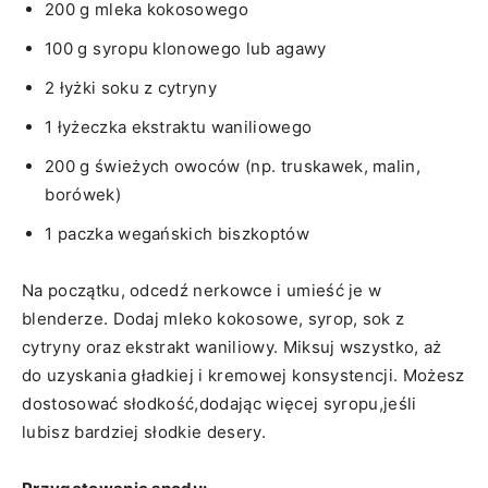
200 g mleka kokosowego
100 g ⁣syropu klonowego lub agawy
2 łyżki​ soku z cytryny
1 łyżeczka ekstraktu waniliowego
200 g​ świeżych owoców (np. truskawek, malin,
⁢borówek)
1⁤ paczka ​wegańskich biszkoptów
Na początku, odcedź nerkowce i umieść je w
blenderze. Dodaj mleko​ kokosowe, syrop, sok z
cytryny oraz ekstrakt waniliowy. Miksuj wszystko, aż
do uzyskania⁢ gładkiej i kremowej⁤ konsystencji. Możesz
⁣dostosować słodkość,dodając więcej ⁣syropu,jeśli
lubisz bardziej słodkie desery.