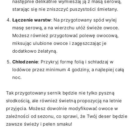
następnie delikatnie wymieszaj ją z masą⁤ serową,
starając się nie zniszczyć puszystości⁢ śmietany.
Łączenie warstw
: Na przygotowany spód wylej
‍masę⁣ serową, ‍a na wierzchu ułóż świeże owoce.
Możesz również‍ przygotować polewę owocową,
miksując ulubione owoce i zagęszczając je
‍dodatkowo żelatyną.
Chłodzenie
: ​Przykryj formę folią ⁤i schładzaj w
lodówce przez minimum 4‍ godziny, a najlepiej całą
noc.
Tak przygotowany sernik będzie nie tylko pyszną​
słodkością, ale ‍również świetną propozycją na letnie‌
przyjęcia. Możesz dowolnie modyfikować owoce w
zależności​ od sezonu, co sprawi, że Twój deser będzie
zawsze ⁤świeży i pełen⁣ smaku!