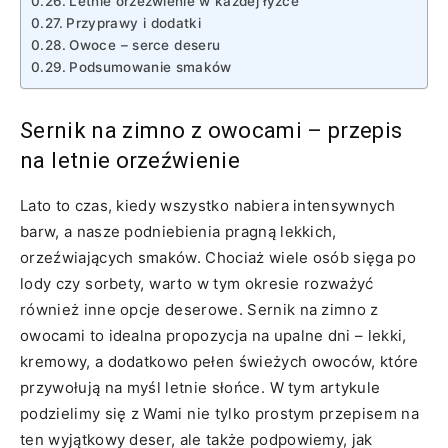
Letnie orzeźwienie w każdej łyżce
Przyprawy ⁣i⁢ dodatki
Owoce⁣ – serce⁣ deseru
Podsumowanie ⁢smaków
Sernik‌ na zimno z owocami – przepis
na⁢ letnie orzeźwienie
Lato to czas, kiedy wszystko ⁤nabiera intensywnych ​
barw, a nasze podniebienia⁣ pragną lekkich,
orzeźwiających smaków. Chociaż wiele osób sięga po
lody ‍czy⁢ sorbety,⁣ warto ⁢w tym okresie rozważyć
również inne opcje deserowe. Sernik na zimno ‍z
owocami to idealna propozycja na upalne ‌dni –‍ lekki,
kremowy, a dodatkowo ​pełen świeżych owoców,‌ które
przywołują⁣ na myśl letnie słońce.⁤ W tym⁤ artykule
podzielimy się z Wami ⁣nie tylko prostym przepisem ​na
‍ten wyjątkowy deser, ale także podpowiemy, jak