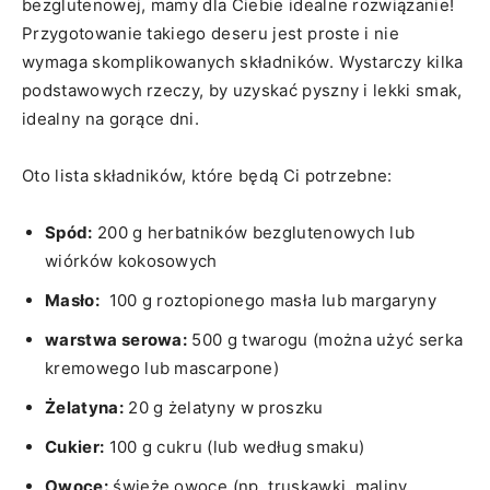
‍bezglutenowej, mamy dla‌ Ciebie‍ idealne rozwiązanie!
Przygotowanie takiego deseru jest⁣ proste i nie
wymaga skomplikowanych składników.⁤ Wystarczy ⁤kilka
‍podstawowych rzeczy, by‌ uzyskać pyszny i lekki‍ smak,
idealny na gorące dni.
Oto lista składników,​ które będą Ci potrzebne:
Spód:
200 g‌ herbatników bezglutenowych ​lub
wiórków kokosowych
Masło:
​ 100 g ‍roztopionego masła ⁢lub margaryny
warstwa ⁣serowa:
500 g twarogu (można użyć serka
kremowego lub mascarpone)
Żelatyna:
20 g żelatyny w proszku
Cukier:
100 g cukru (lub według smaku)
Owoce:
świeże‌ owoce ⁤(np. truskawki, maliny,