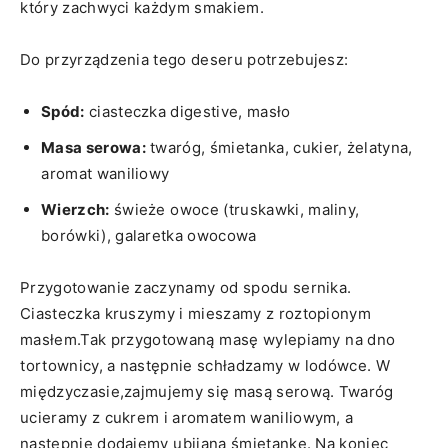
⁢który zachwyci każdym smakiem.
Do przyrządzenia tego deseru potrzebujesz:
Spód:
ciasteczka digestive, masło
Masa serowa:
twaróg, śmietanka, cukier, żelatyna,
⁣aromat waniliowy
Wierzch:
świeże⁢ owoce (truskawki, maliny,
borówki), galaretka‌ owocowa
Przygotowanie zaczynamy‌ od⁢ spodu sernika.
Ciasteczka kruszymy i ‍mieszamy z roztopionym
masłem.Tak ⁢przygotowaną ⁣masę wylepiamy⁤ na‍ dno
⁣tortownicy, a następnie schładzamy ⁣w ⁤lodówce. W⁤
międzyczasie,zajmujemy się masą serową. Twaróg
ucieramy z cukrem i aromatem waniliowym, a
‌następnie dodajemy⁣ ubijaną śmietankę. Na koniec