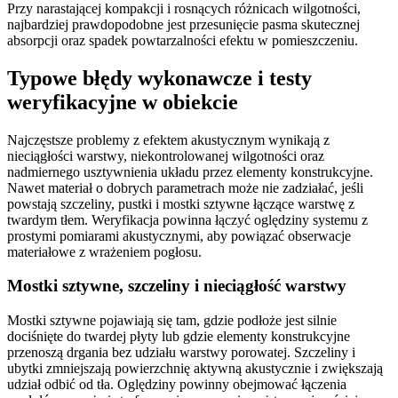
Przy narastającej kompakcji i rosnących różnicach wilgotności,
najbardziej prawdopodobne jest przesunięcie pasma skutecznej
absorpcji oraz spadek powtarzalności efektu w pomieszczeniu.
Typowe błędy wykonawcze i testy
weryfikacyjne w obiekcie
Najczęstsze problemy z efektem akustycznym wynikają z
nieciągłości warstwy, niekontrolowanej wilgotności oraz
nadmiernego usztywnienia układu przez elementy konstrukcyjne.
Nawet materiał o dobrych parametrach może nie zadziałać, jeśli
powstają szczeliny, pustki i mostki sztywne łączące warstwę z
twardym tłem. Weryfikacja powinna łączyć oględziny systemu z
prostymi pomiarami akustycznymi, aby powiązać obserwacje
materiałowe z wrażeniem pogłosu.
Mostki sztywne, szczeliny i nieciągłość warstwy
Mostki sztywne pojawiają się tam, gdzie podłoże jest silnie
dociśnięte do twardej płyty lub gdzie elementy konstrukcyjne
przenoszą drgania bez udziału warstwy porowatej. Szczeliny i
ubytki zmniejszają powierzchnię aktywną akustycznie i zwiększają
udział odbić od tła. Oględziny powinny obejmować łączenia