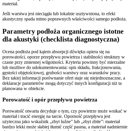
materiał.
Jeśli warstwa jest nieciągła lub lokalnie usztywniona, to efekt
akustyczny spada mimo poprawnych właściwości samego podłoża.
Parametry podłoża organicznego istotne
dla akustyki (checklista diagnostyczna)
Ocena podłoża pod kątem absorpcji dźwięku opiera się na
porowatości, oporze przepływu powietrza i stabilności struktury w
czasie przy zmiennej wilgotności. Kryteria powinny być mierzalne
lub możliwe do udokumentowania: opis składu, frakcjonowania,
gęstości objętościowej, grubości warstwy oraz warunków pracy.
Bez takiej informacji porównanie ofert staje się niejednoznaczne, a
deklaracje parametrów mogą dotyczyć innych konfiguracji niż ta
planowana w obiekcie.
Porowatość i opór przepływu powietrza
Porowatość otwarta decyduje o tym, czy powietrze może wnikać w
materiał i tracić energię na tarcie. Oporność przepływu jest
użyteczna jako wskaźnik „zbyt luźne” lub „zbyt zbite”: materiał
bardzo lekki może słabiej tłumić część pasma, a materiał nadmiernie