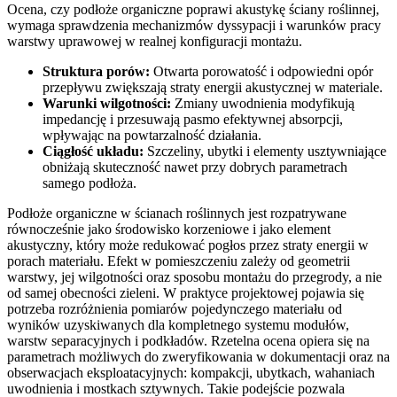
Ocena, czy podłoże organiczne poprawi akustykę ściany roślinnej,
wymaga sprawdzenia mechanizmów dyssypacji i warunków pracy
warstwy uprawowej w realnej konfiguracji montażu.
Struktura porów:
Otwarta porowatość i odpowiedni opór
przepływu zwiększają straty energii akustycznej w materiale.
Warunki wilgotności:
Zmiany uwodnienia modyfikują
impedancję i przesuwają pasmo efektywnej absorpcji,
wpływając na powtarzalność działania.
Ciągłość układu:
Szczeliny, ubytki i elementy usztywniające
obniżają skuteczność nawet przy dobrych parametrach
samego podłoża.
Podłoże organiczne w ścianach roślinnych jest rozpatrywane
równocześnie jako środowisko korzeniowe i jako element
akustyczny, który może redukować pogłos przez straty energii w
porach materiału. Efekt w pomieszczeniu zależy od geometrii
warstwy, jej wilgotności oraz sposobu montażu do przegrody, a nie
od samej obecności zieleni. W praktyce projektowej pojawia się
potrzeba rozróżnienia pomiarów pojedynczego materiału od
wyników uzyskiwanych dla kompletnego systemu modułów,
warstw separacyjnych i podkładów. Rzetelna ocena opiera się na
parametrach możliwych do zweryfikowania w dokumentacji oraz na
obserwacjach eksploatacyjnych: kompakcji, ubytkach, wahaniach
uwodnienia i mostkach sztywnych. Takie podejście pozwala