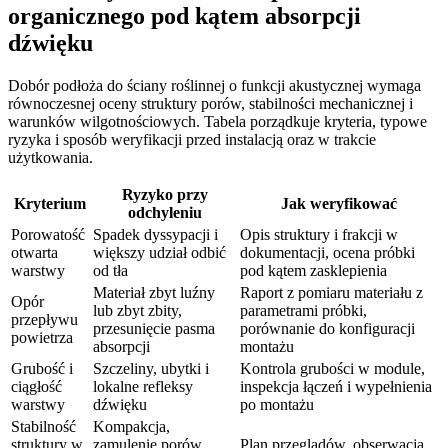
organicznego pod kątem absorpcji
dźwięku
Dobór podłoża do ściany roślinnej o funkcji akustycznej wymaga
równoczesnej oceny struktury porów, stabilności mechanicznej i
warunków wilgotnościowych. Tabela porządkuje kryteria, typowe
ryzyka i sposób weryfikacji przed instalacją oraz w trakcie
użytkowania.
Ryzyko przy
Kryterium
Jak weryfikować
odchyleniu
Porowatość
Spadek dyssypacji i
Opis struktury i frakcji w
otwarta
większy udział odbić
dokumentacji, ocena próbki
warstwy
od tła
pod kątem zasklepienia
Materiał zbyt luźny
Raport z pomiaru materiału z
Opór
lub zbyt zbity,
parametrami próbki,
przepływu
przesunięcie pasma
porównanie do konfiguracji
powietrza
absorpcji
montażu
Grubość i
Szczeliny, ubytki i
Kontrola grubości w module,
ciągłość
lokalne refleksy
inspekcja łączeń i wypełnienia
warstwy
dźwięku
po montażu
Stabilność
Kompakcja,
struktury w
zamulenie porów,
Plan przeglądów, obserwacja