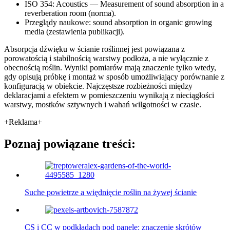
ISO 354: Acoustics — Measurement of sound absorption in a
reverberation room (norma).
Przeglądy naukowe: sound absorption in organic growing
media (zestawienia publikacji).
Absorpcja dźwięku w ścianie roślinnej jest powiązana z
porowatością i stabilnością warstwy podłoża, a nie wyłącznie z
obecnością roślin. Wyniki pomiarów mają znaczenie tylko wtedy,
gdy opisują próbkę i montaż w sposób umożliwiający porównanie z
konfiguracją w obiekcie. Najczęstsze rozbieżności między
deklaracjami a efektem w pomieszczeniu wynikają z nieciągłości
warstwy, mostków sztywnych i wahań wilgotności w czasie.
+Reklama+
Poznaj powiązane treści:
Suche powietrze a więdnięcie roślin na żywej ścianie
CS i CC w podkładach pod panele: znaczenie skrótów