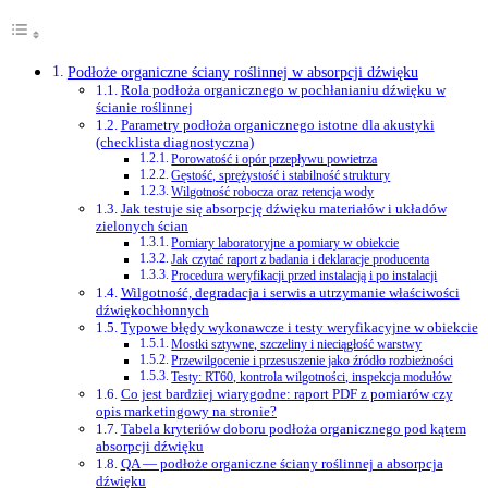
Podłoże organiczne ściany roślinnej w absorpcji dźwięku
Rola podłoża organicznego w pochłanianiu dźwięku w
ścianie roślinnej
Parametry podłoża organicznego istotne dla akustyki
(checklista diagnostyczna)
Porowatość i opór przepływu powietrza
Gęstość, sprężystość i stabilność struktury
Wilgotność robocza oraz retencja wody
Jak testuje się absorpcję dźwięku materiałów i układów
zielonych ścian
Pomiary laboratoryjne a pomiary w obiekcie
Jak czytać raport z badania i deklaracje producenta
Procedura weryfikacji przed instalacją i po instalacji
Wilgotność, degradacja i serwis a utrzymanie właściwości
dźwiękochłonnych
Typowe błędy wykonawcze i testy weryfikacyjne w obiekcie
Mostki sztywne, szczeliny i nieciągłość warstwy
Przewilgocenie i przesuszenie jako źródło rozbieżności
Testy: RT60, kontrola wilgotności, inspekcja modułów
Co jest bardziej wiarygodne: raport PDF z pomiarów czy
opis marketingowy na stronie?
Tabela kryteriów doboru podłoża organicznego pod kątem
absorpcji dźwięku
QA — podłoże organiczne ściany roślinnej a absorpcja
dźwięku