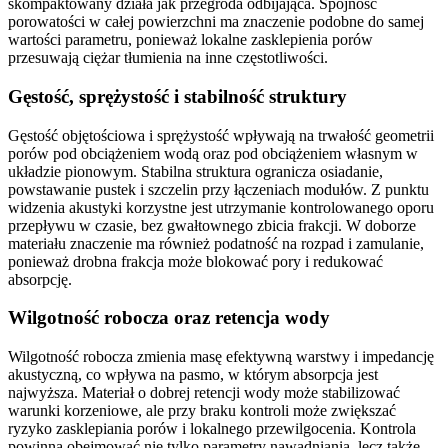
skompaktowany działa jak przegroda odbijająca. Spójność
porowatości w całej powierzchni ma znaczenie podobne do samej
wartości parametru, ponieważ lokalne zasklepienia porów
przesuwają ciężar tłumienia na inne częstotliwości.
Gęstość, sprężystość i stabilność struktury
Gęstość objętościowa i sprężystość wpływają na trwałość geometrii
porów pod obciążeniem wodą oraz pod obciążeniem własnym w
układzie pionowym. Stabilna struktura ogranicza osiadanie,
powstawanie pustek i szczelin przy łączeniach modułów. Z punktu
widzenia akustyki korzystne jest utrzymanie kontrolowanego oporu
przepływu w czasie, bez gwałtownego zbicia frakcji. W doborze
materiału znaczenie ma również podatność na rozpad i zamulanie,
ponieważ drobna frakcja może blokować pory i redukować
absorpcję.
Wilgotność robocza oraz retencja wody
Wilgotność robocza zmienia masę efektywną warstwy i impedancję
akustyczną, co wpływa na pasmo, w którym absorpcja jest
najwyższa. Materiał o dobrej retencji wody może stabilizować
warunki korzeniowe, ale przy braku kontroli może zwiększać
ryzyko zasklepiania porów i lokalnego przewilgocenia. Kontrola
powinna obejmować nie tylko parametry nawadniania, lecz także