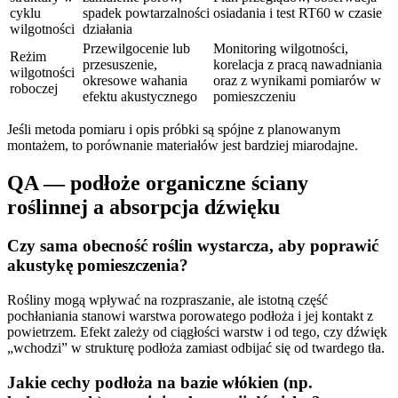
cyklu
spadek powtarzalności
osiadania i test RT60 w czasie
wilgotności
działania
Przewilgocenie lub
Monitoring wilgotności,
Reżim
przesuszenie,
korelacja z pracą nawadniania
wilgotności
okresowe wahania
oraz z wynikami pomiarów w
roboczej
efektu akustycznego
pomieszczeniu
Jeśli metoda pomiaru i opis próbki są spójne z planowanym
montażem, to porównanie materiałów jest bardziej miarodajne.
QA — podłoże organiczne ściany
roślinnej a absorpcja dźwięku
Czy sama obecność roślin wystarcza, aby poprawić
akustykę pomieszczenia?
Rośliny mogą wpływać na rozpraszanie, ale istotną część
pochłaniania stanowi warstwa porowatego podłoża i jej kontakt z
powietrzem. Efekt zależy od ciągłości warstw i od tego, czy dźwięk
„wchodzi” w strukturę podłoża zamiast odbijać się od twardego tła.
Jakie cechy podłoża na bazie włókien (np.