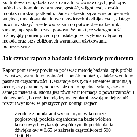
kontrolowanych, dostarczają danych porównawczych, jeśli opis
próbki jest kompletny: grubość, gęstość, wilgotność, sposób
montażu i rodzaj podkładu. Dane z obiektu są zależne od geometrii
wnętrza, umeblowania i innych powierzchni odbijających, dlatego
powinny służyć przede wszystkim do potwierdzenia kierunku
zmiany, np. spadku czasu pogłosu. W praktyce wiarygodność
rośnie, gdy pomiar przed i po instalacji jest wykonany tą samą
metodą oraz przy zbliżonych warunkach użytkowania
pomieszczenia.
Jak czytać raport z badania i deklaracje producenta
Raport pomiarowy powinien podawać metodę badania, opis próbki
i warstwy, warunki wilgotności i sposób montażu, a także wyniki w
pasmach częstotliwości. Deklaracje bez tych elementów utrudniają
ocenę, czy parametry odnoszą się do kompletnej ściany, czy do
samego materiału. Istotna jest również informacja o powtarzalności i
niepewności, bo różnice między materiałami bywają mniejsze niż
rozrzut wyników w praktycznych konfiguracjach.
Zgodnie z pomiarami wykonanymi w komorze
pogłosowej, podłoże organiczne na bazie włókien
kokosowych wykazuje współczynnik pochłaniania
dźwięku αw = 0,65 w zakresie częstotliwości 500–
1000 Hz.