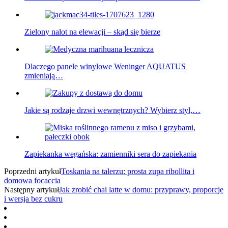
Zielony nalot na elewacji – skąd się bierze
Dlaczego panele winylowe Weninger AQUATUS
zmieniają…
Jakie są rodzaje drzwi wewnętrznych? Wybierz styl,…
Zapiekanka wegańska: zamienniki sera do zapiekania
Poprzedni artykuł
Toskania na talerzu: prosta zupa ribollita i
domowa focaccia
Następny artykuł
Jak zrobić chai latte w domu: przyprawy, proporcje
i wersja bez cukru