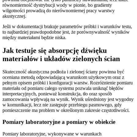
równomierność dystrybucji wody w pionie, bo gradienty
wilgotności prowadzą do nierównomiernej pracy warstwy
akustycznej.
Jeśli w dokumentacji brakuje parametrów próbki i warunków testu,
to najbardziej prawdopodobne jest, że porównywalność wyników
między materiałami będzie niska.
Jak testuje się absorpcję dźwięku
materiałów i układów zielonych ścian
Skuteczność akustyczna podłoża i zielonej ściany powinna być
oceniana metodą odpowiadającą warunkom użytkowym oraz z
pełnym opisem próbki i konfiguracji warstw. Rozróżnienie pomiaru
materiału od pomiaru całego systemu pozwala uniknąć błędów
interpretacyjnych, ponieważ konstrukcja, tło oraz sposób
zamocowania wpływają na wynik. Wynik uśredniony jest wygodny
w komunikacji, lecz nie zastępuje przebiegu pasmowego, gdy
pomieszczenie ma problem w określonym zakresie częstotliwości.
Pomiary laboratoryjne a pomiary w obiekcie
Pomiary laboratoryjne, wykonywane w warunkach