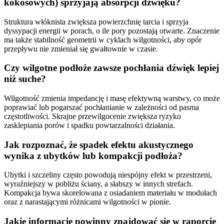
kokosowych) sprzyjają absorpcji dźwięku?
Struktura włóknista zwiększa powierzchnię tarcia i sprzyja
dyssypacji energii w porach, o ile pory pozostają otwarte. Znaczenie
ma także stabilność geometrii w cyklach wilgotności, aby opór
przepływu nie zmieniał się gwałtownie w czasie.
Czy wilgotne podłoże zawsze pochłania dźwięk lepiej
niż suche?
Wilgotność zmienia impedancję i masę efektywną warstwy, co może
poprawiać lub pogarszać pochłanianie w zależności od pasma
częstotliwości. Skrajne przewilgocenie zwiększa ryzyko
zasklepiania porów i spadku powtarzalności działania.
Jak rozpoznać, że spadek efektu akustycznego
wynika z ubytków lub kompakcji podłoża?
Ubytki i szczeliny często powodują niespójny efekt w przestrzeni,
wyraźniejszy w pobliżu ściany, a słabszy w innych strefach.
Kompakcja bywa skorelowana z osiadaniem materiału w modułach
oraz z narastającymi różnicami wilgotności w pionie.
Jakie informacje powinny znajdować się w raporcie