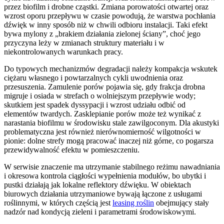
przez biofilm i drobne cząstki. Zmiana porowatości otwartej oraz
wzrost oporu przepływu w czasie powodują, że warstwa pochłania
dźwięk w inny sposób niż w chwili odbioru instalacji. Taki efekt
bywa mylony z „brakiem działania zielonej ściany”, choć jego
przyczyna leży w zmianach struktury materiału i w
niekontrolowanych warunkach pracy.
Do typowych mechanizmów degradacji należy kompakcja wskutek
ciężaru własnego i powtarzalnych cykli uwodnienia oraz
przesuszenia. Zamulenie porów pojawia się, gdy frakcja drobna
migruje i osiada w strefach o wolniejszym przepływie wody;
skutkiem jest spadek dyssypacji i wzrost udziału odbić od
elementów twardych. Zasklepianie porów może też wynikać z
narastania biofilmu w środowisku stale zawilgoconym. Dla akustyki
problematyczna jest również nierównomierność wilgotności w
pionie: dolne strefy mogą pracować inaczej niż górne, co pogarsza
przewidywalność efektu w pomieszczeniu.
W serwisie znaczenie ma utrzymanie stabilnego reżimu nawadniania
i okresowa kontrola ciągłości wypełnienia modułów, bo ubytki i
pustki działają jak lokalne reflektory dźwięku. W obiektach
biurowych działania utrzymaniowe bywają łączone z usługami
roślinnymi, w których częścią jest
leasing roślin
obejmujący stały
nadzór nad kondycją zieleni i parametrami środowiskowymi.