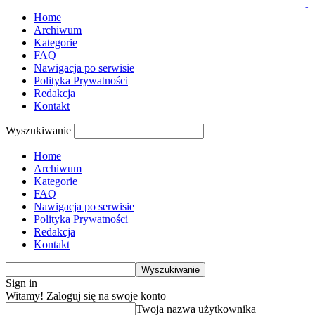
slot thailand
pmtoto
pmtoto
pmtoto
situs toto
situs gacor
toto
toto
toto
Home
Archiwum
Kategorie
FAQ
Nawigacja po serwisie
Polityka Prywatności
Redakcja
Kontakt
Wyszukiwanie
Home
Archiwum
Kategorie
FAQ
Nawigacja po serwisie
Polityka Prywatności
Redakcja
Kontakt
Sign in
Witamy! Zaloguj się na swoje konto
Twoja nazwa użytkownika