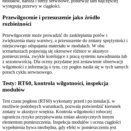
modułów, naroża i strefy serwisowe, ponieważ tam najczęściej
występują przerwy w ciągłości.
Przewilgocenie i przesuszenie jako źródło
rozbieżności
Przewilgocenie może prowadzić do zasklepiania porów i
zwiększenia masy warstwy, a przesuszenie do zmiany sprężystości i
miejscowego odspajania materiału w modułach. W obu
scenariuszach pojawiają się okresowe różnice w akustyce
pomieszczenia, zwykle korelujące z pracą systemu nawadniania lub
z sezonowością. Dla oceny przydatne jest zestawienie obserwacji
wilgotności z informacją o tym, czy pogłos nasila się w tych samych
porach cyklu serwisowego.
Testy: RT60, kontrola wilgotności, inspekcja
modułów
Test czasu pogłosu (RT60) wykonany przed i po instalacji, w
możliwie podobnych warunkach, pozwala potwierdzić kierunek
zmiany w akustyce wnętrza. Kontrola wilgotności roboczej
ogranicza ryzyko przypisywania zmian akustycznych innym
elementom pomieszczenia. Inspekcja modułów i ocena ciągłości
wypełnienia bywa niezbędna, gdy efekt w pomieszczeniu jest