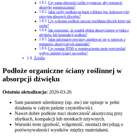
Czy sama obecność roślin wystarcza, aby poprawić
akustykę pomieszczenia?
Jakie cechy podłoża na bazie włókien (np. kokosowych)
sprzyjają absorpcji dźwięku?
Czy wilgotne podłoże zawsze pochłania dźwięk lepiej niż
suche?
Jak rozpoznać, że spadek efektu akustycznego wynika z
ubytków lub kompakcji podłoża?
Jakie informacje powinny znajdować się w raporcie z
pomiarów akustycznych materiału?
Czy pomiar RT60 w pomieszczeniu może potwierdzić
wpływ zielonej ściany na pogłos?
Źródła
Podłoże organiczne ściany roślinnej w
absorpcji dźwięku
Ostatnia aktualizacja:
2026-03-26
Sam parametr uśredniony (np. αw) nie opisuje w pełni
działania w całym paśmie częstotliwości.
Nawet dobre podłoże traci skuteczność akustyczną przy
ubytkach, kompakcji lub mostkach sztywnych.
Warunki testu (grubość, wilgotność, montaż) decydują o
porównywalności wyników między materiałami.