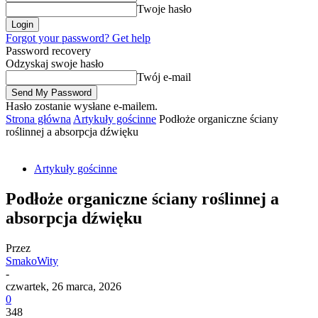
Twoje hasło
Forgot your password? Get help
Password recovery
Odzyskaj swoje hasło
Twój e-mail
Hasło zostanie wysłane e-mailem.
Strona główna
Artykuły gościnne
Podłoże organiczne ściany
roślinnej a absorpcja dźwięku
Artykuły gościnne
Podłoże organiczne ściany roślinnej a
absorpcja dźwięku
Przez
SmakoWity
-
czwartek, 26 marca, 2026
0
348