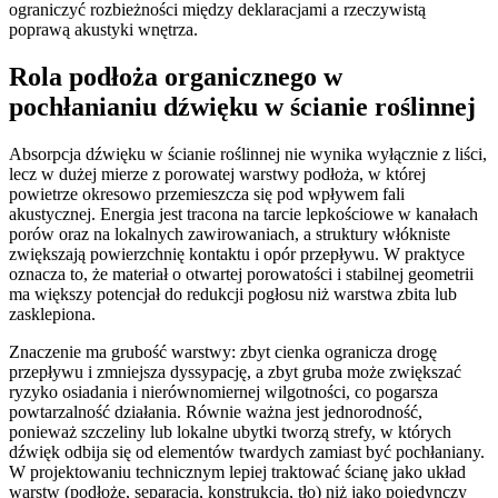
ograniczyć rozbieżności między deklaracjami a rzeczywistą
poprawą akustyki wnętrza.
Rola podłoża organicznego w
pochłanianiu dźwięku w ścianie roślinnej
Absorpcja dźwięku w ścianie roślinnej nie wynika wyłącznie z liści,
lecz w dużej mierze z porowatej warstwy podłoża, w której
powietrze okresowo przemieszcza się pod wpływem fali
akustycznej. Energia jest tracona na tarcie lepkościowe w kanałach
porów oraz na lokalnych zawirowaniach, a struktury włókniste
zwiększają powierzchnię kontaktu i opór przepływu. W praktyce
oznacza to, że materiał o otwartej porowatości i stabilnej geometrii
ma większy potencjał do redukcji pogłosu niż warstwa zbita lub
zasklepiona.
Znaczenie ma grubość warstwy: zbyt cienka ogranicza drogę
przepływu i zmniejsza dyssypację, a zbyt gruba może zwiększać
ryzyko osiadania i nierównomiernej wilgotności, co pogarsza
powtarzalność działania. Równie ważna jest jednorodność,
ponieważ szczeliny lub lokalne ubytki tworzą strefy, w których
dźwięk odbija się od elementów twardych zamiast być pochłaniany.
W projektowaniu technicznym lepiej traktować ścianę jako układ
warstw (podłoże, separacja, konstrukcja, tło) niż jako pojedynczy