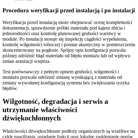
Procedura weryfikacji przed instalacją i po instalacji
Weryfikacja przed instalacją może obejmować ocenę kompletności
dokumentacji, sprawdzenie próbki materiału pod kątem zbicia i
jednorodności oraz kontrolę planowanej grubości warstwy w
module. Po instalacji stosuje się inspekcję ciągłości wypełnienia,
kontrolę wilgotności roboczej i pomiar akustyczny w pomieszczeniu
skoncentrowany na pogłosie. Spójny opis konfiguracji pozwala
później odróżnić błąd materiału od błędu montażu lub od wpływu
zmian aranżacji wnętrza.
Test porównawczy z pełnym opisem grubości, wilgotności i
montażu pozwala odróżnić zmianę wynikającą z materiału od
zmiany wywołanej konfiguracją systemu bez zwiększania ryzyka
błędów.
Wilgotność, degradacja i serwis a
utrzymanie właściwości
dźwiękochłonnych
Właściwości dźwiękochłonne podłoży organicznych są wrażliwe na
cykle nawilżania, osiadanie frakcji oraz lokalne zasklepianie porów