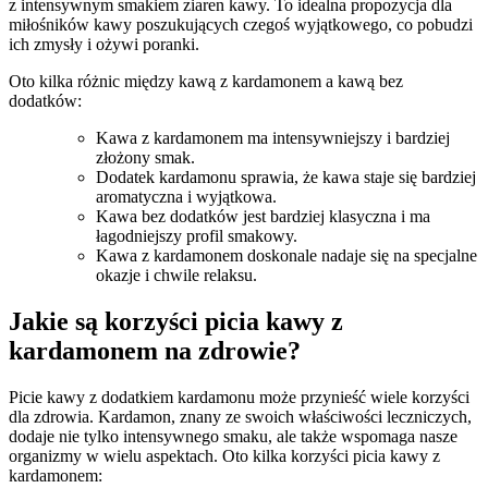
z intensywnym smakiem ziaren kawy. To idealna propozycja dla
miłośników‌ kawy ‍poszukujących‌ czegoś wyjątkowego, co pobudzi
ich zmysły i ożywi ‍poranki.
Oto ⁢kilka różnic ⁣między kawą z ⁤kardamonem ⁤a kawą bez
dodatków:
Kawa z kardamonem ‍ma intensywniejszy i‌ bardziej
złożony‍ smak.
Dodatek⁤ kardamonu sprawia, że⁤ kawa staje się ​bardziej
aromatyczna i wyjątkowa.
Kawa ‍bez⁢ dodatków jest bardziej klasyczna i ⁤ma
łagodniejszy profil ‍smakowy.
Kawa z kardamonem ​doskonale ⁣nadaje ‌się​ na specjalne
okazje i⁢ chwile relaksu.
Jakie ⁣są korzyści ⁣picia kawy z
kardamonem na‌ zdrowie?
Picie kawy z ⁢dodatkiem kardamonu może ‌przynieść wiele ⁤korzyści
⁤dla ​zdrowia. Kardamon, znany ⁤ze swoich właściwości leczniczych,
dodaje nie tylko⁢ intensywnego​ smaku, ale ⁢także wspomaga nasze
organizmy w‍ wielu aspektach. Oto kilka ‍korzyści ⁤picia kawy z
kardamonem: