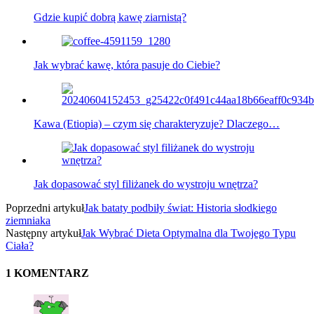
Gdzie kupić dobrą kawę ziarnistą?
Jak wybrać kawę, która pasuje do Ciebie?
Kawa (Etiopia) – czym się charakteryzuje? Dlaczego…
Jak dopasować styl filiżanek do wystroju wnętrza?
Poprzedni artykuł
Jak bataty podbiły świat: Historia słodkiego
ziemniaka
Następny artykuł
Jak Wybrać Dieta Optymalna dla Twojego Typu
Ciała?
1 KOMENTARZ