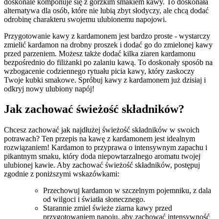
doskonale komponuje ⁢się z gorzkim smakiem‍ kawy. To doskonała
alternatywa dla osób, które nie lubią zbyt słodyczy, ale chcą dodać
odrobinę charakteru ⁢swojemu ulubionemu napojowi.
Przygotowanie ​kawy z kardamonem jest bardzo ​proste -‌ wystarczy
zmielić kardamon ⁤na drobny⁢ proszek ⁢i dodać go do zmielonej kawy
⁤przed parzeniem. Możesz także dodać‍ kilka ziaren kardamonu
bezpośrednio do filiżanki po zalaniu kawą. To ⁢doskonały sposób​ na
wzbogacenie codziennego⁢ rytuału picia kawy, który zaskoczy
Twoje kubki smakowe. Spróbuj ​kawy z kardamonem już dzisiaj i
odkryj​ nowy⁢ ulubiony ​napój!
Jak zachować świeżość składników?
Chcesz zachować jak ‍najdłużej⁤ świeżość ⁤składników ‌w ⁣swoich
potrawach? Ten przepis na‍ kawę z kardamonem ⁤jest ⁣idealnym⁤
rozwiązaniem! ​Kardamon to⁣ przyprawa o intensywnym zapachu ⁣i
pikantnym smaku, ‍który doda niepowtarzalnego ⁤aromatu​ twojej
ulubionej ⁤kawie. Aby⁤ zachować świeżość składników, ‍postępuj
zgodnie z poniższymi wskazówkami:
Przechowuj⁣ kardamon ​w⁢ szczelnym pojemniku, z ⁢dala
⁤od wilgoci i światła⁣ słonecznego.
Starannie zmiel świeże ziarna ​kawy ⁤przed
przygotowaniem napoju, aby zachować intensywność⁤