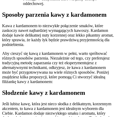
oddechowej.
Sposoby parzenia kawy z kardamonem
Kawa z kardamonem to⁤ niezwykłe‌ połączenie smaków, które‍
zaskoczy nawet​ najbardziej ⁣wymagających‍ kawoszy. Kardamon
dodaje kawie⁢ delikatnej ‌nuty korzennej oraz lekko pikantny aromat,
który‍ sprawia, że każdy łyk będzie prawdziwą przyjemnością dla
podniebienia.
Aby⁣ cieszyć ‍się kawą z ​kardamonem⁢ w pełni, warto ⁢spróbować
różnych sposobów parzenia. Niezależnie od tego, czy preferujesz
tradycyjną metodę zaparzania czy też eksperymentujesz z
alternatywnymi technikami, odkryjesz, że‌ kawa⁤ z kardamonem‌
może⁣ być⁤ przygotowywana na wiele różnych ​sposobów. Poniżej‌
znajdziesz​ kilka‌ propozycji, które pomogą Ci stworzyć idealną⁣
filiżankę ‌kawy z kardamonem:
Słodzenie kawy z ⁣kardamonem
Jeśli lubisz​ kawę, która​ jest nieco słodka​ z delikatnym, ​korzennym
⁢akcentem, to kawa z⁢ kardamonem jest idealnym wyborem dla
Ciebie. ​Kardamon dodaje niezwykłego smaku i⁤ aromatu, który