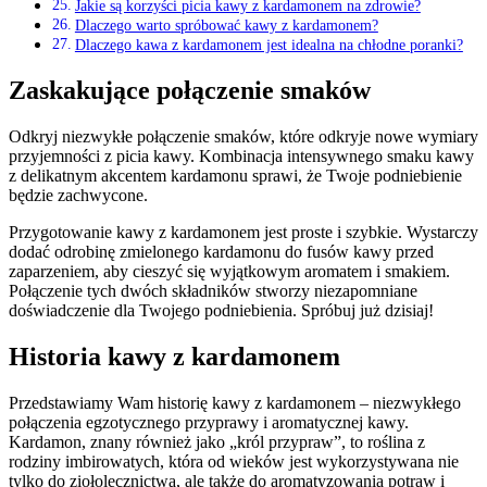
Jakie ⁣są korzyści ⁣picia kawy z kardamonem na‌ zdrowie?
Dlaczego ​warto⁤ spróbować kawy z kardamonem?
Dlaczego‍ kawa z kardamonem ​jest‍ idealna na chłodne poranki?
Zaskakujące połączenie‍ smaków
Odkryj niezwykłe połączenie smaków, które odkryje ⁤nowe wymiary
przyjemności ‍z ​picia⁢ kawy. Kombinacja intensywnego ​smaku‍ kawy
z delikatnym akcentem kardamonu sprawi, że Twoje podniebienie⁣
będzie zachwycone.
Przygotowanie kawy z​ kardamonem jest⁣ proste i szybkie. Wystarczy
dodać odrobinę zmielonego kardamonu do fusów kawy przed
zaparzeniem,⁢ aby ​cieszyć‌ się wyjątkowym aromatem i‌ smakiem.
⁣Połączenie ‍tych ⁢dwóch składników‍ stworzy niezapomniane
doświadczenie dla Twojego podniebienia. Spróbuj już ‍dzisiaj!
Historia kawy z kardamonem
Przedstawiamy ⁣Wam historię ⁢kawy ⁣z kardamonem – niezwykłego‍
połączenia ⁣egzotycznego przyprawy i aromatycznej kawy.​
Kardamon, znany również ⁣jako​ „król przypraw”, ⁢to roślina z
rodziny imbirowatych, która od wieków jest wykorzystywana ⁤nie
tylko ​do ‌ziołolecznictwa, ale także⁤ do aromatyzowania potraw⁢ i