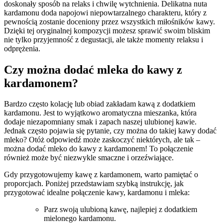
‌doskonały sposób ⁢na relaks i ⁤chwilę ⁤wytchnienia. Delikatna nuta
kardamonu ⁢doda napojowi niepowtarzalnego charakteru, który z
pewnością zostanie​ doceniony przez wszystkich miłośników kawy.
Dzięki tej ​oryginalnej kompozycji możesz sprawić⁢ swoim bliskim
nie tylko przyjemność z degustacji,‌ ale⁢ także ​momenty relaksu i
odprężenia.
Czy można dodać mleka‌ do⁣ kawy ‌z‍
kardamonem?
Bardzo często ‌kolację ​lub obiad zakładam kawą z dodatkiem
kardamonu. Jest‍ to wyjątkowo aromatyczna mieszanka,⁣ która
dodaje ‍niezapomniany smak i zapach naszej⁢ ulubionej kawie.
⁢Jednak często pojawia się pytanie, czy można do takiej‌ kawy dodać
mleko? Otóż odpowiedź może zaskoczyć niektórych, ⁣ale ‌tak –
można dodać mleko do kawy⁣ z kardamonem! To połączenie
również może być niezwykle⁣ smaczne i orzeźwiające.
Gdy przygotowujemy kawę z kardamonem, ⁣warto ⁤pamiętać o
proporcjach. Poniżej⁤ przedstawiam szybką instrukcję, jak
przygotować ‍idealne połączenie kawy, kardamonu⁤ i mleka:
Parz swoją ulubioną ‌kawę, najlepiej z dodatkiem
mielonego kardamonu.