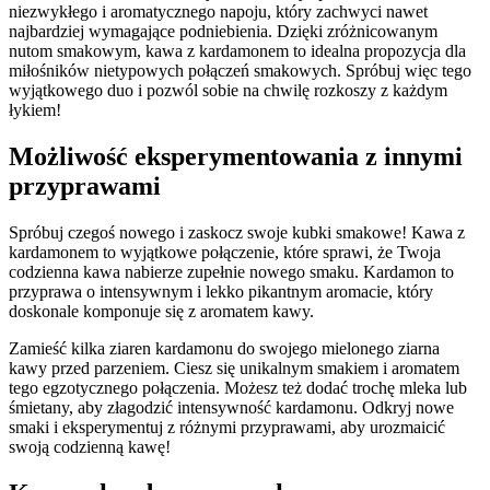
⁣niezwykłego i aromatycznego‌ napoju, ⁣który zachwyci nawet
najbardziej wymagające podniebienia. ‌Dzięki zróżnicowanym
nutom smakowym, kawa ⁤z kardamonem to‌ idealna propozycja dla
⁤miłośników nietypowych‌ połączeń smakowych.‌ Spróbuj więc tego
wyjątkowego duo‌ i pozwól sobie na chwilę rozkoszy⁣ z‍ każdym
łykiem!
Możliwość ⁣eksperymentowania z innymi
przyprawami
Spróbuj czegoś ‍nowego‌ i zaskocz swoje kubki smakowe! Kawa⁣ z
kardamonem to wyjątkowe ‍połączenie, które sprawi, że Twoja
codzienna ​kawa nabierze zupełnie nowego smaku. ​Kardamon‍ to
przyprawa o ‍intensywnym i lekko pikantnym aromacie, który
doskonale komponuje się z aromatem kawy.
Zamieść ‌kilka ziaren‌ kardamonu do⁢ swojego mielonego ‌ziarna
kawy przed parzeniem.‌ Ciesz ⁣się ​unikalnym ⁢smakiem i aromatem
tego egzotycznego połączenia. Możesz też dodać trochę mleka lub
śmietany, aby złagodzić‍ intensywność kardamonu. Odkryj⁢ nowe
smaki i eksperymentuj z różnymi przyprawami, aby​ urozmaicić
swoją codzienną kawę!