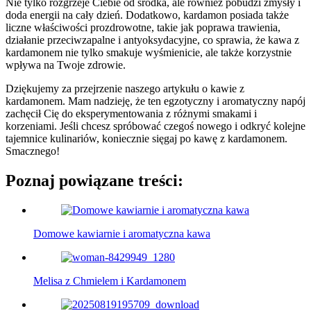
Nie​ tylko rozgrzeje Ciebie od⁤ środka, ale⁢ również pobudzi ⁤zmysły i
doda energii na ⁤cały dzień. Dodatkowo, kardamon posiada także
liczne właściwości prozdrowotne, ‌takie jak poprawa trawienia, ​
działanie‍ przeciwzapalne i​ antyoksydacyjne, co sprawia,‍ że ‌kawa⁤ z
kardamonem⁤ nie⁤ tylko smakuje⁣ wyśmienicie, ​ale także korzystnie
wpływa na Twoje zdrowie.
Dziękujemy‍ za⁢ przejrzenie naszego artykułu o kawie z
kardamonem. Mam nadzieję, że⁢ ten egzotyczny i aromatyczny napój
⁣zachęcił Cię do ⁣eksperymentowania‍ z różnymi smakami i
korzeniami. Jeśli chcesz spróbować ⁢czegoś⁣ nowego⁤ i odkryć kolejne
tajemnice kulinariów, koniecznie sięgaj⁣ po ‌kawę⁤ z kardamonem.
Smacznego!
Poznaj powiązane treści:
Domowe kawiarnie i aromatyczna kawa
Melisa z Chmielem i Kardamonem