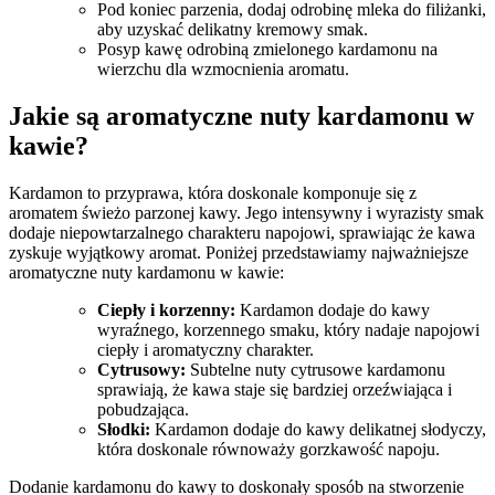
Pod ⁤koniec parzenia, dodaj odrobinę mleka ‍do filiżanki,
aby uzyskać ​delikatny kremowy smak.
Posyp kawę odrobiną zmielonego kardamonu na
wierzchu ‍dla wzmocnienia⁢ aromatu.
Jakie⁢ są​ aromatyczne nuty⁤ kardamonu w⁢
kawie?
Kardamon to przyprawa, która​ doskonale komponuje się z
aromatem świeżo⁤ parzonej kawy. ⁤Jego intensywny⁣ i‍ wyrazisty smak
dodaje niepowtarzalnego charakteru ‍napojowi, sprawiając że kawa⁣
zyskuje wyjątkowy aromat.‌ Poniżej przedstawiamy najważniejsze‍
aromatyczne nuty kardamonu w kawie:
Ciepły i korzenny:
Kardamon⁢ dodaje do kawy
wyraźnego, korzennego smaku, który⁢ nadaje napojowi
ciepły i aromatyczny charakter.
Cytrusowy:
Subtelne nuty cytrusowe kardamonu
sprawiają, ⁣że kawa​ staje się bardziej ⁣orzeźwiająca i
pobudzająca.
Słodki:
Kardamon dodaje do kawy delikatnej ‍słodyczy,
która doskonale równoważy​ gorzkawość ⁣napoju.
Dodanie kardamonu do⁣ kawy ⁢to doskonały ‌sposób⁢ na⁣ stworzenie