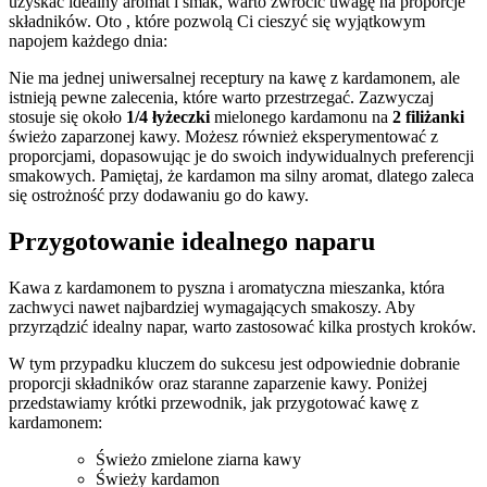
uzyskać⁤ idealny aromat i ‌smak, warto zwrócić uwagę na proporcje
składników.⁢ Oto , które pozwolą Ci ​cieszyć się wyjątkowym
napojem‌ każdego ⁢dnia:
Nie ma jednej‌ uniwersalnej ⁢receptury na kawę ​z⁣ kardamonem, ale⁢
istnieją pewne zalecenia, które⁤ warto przestrzegać. Zazwyczaj
stosuje⁤ się około
1/4 ⁢łyżeczki
⁢mielonego kardamonu na
2 filiżanki
świeżo zaparzonej kawy. ‌Możesz również eksperymentować z
proporcjami, dopasowując ​je do swoich indywidualnych ⁢preferencji
⁢smakowych. Pamiętaj,⁤ że kardamon ma silny aromat, dlatego zaleca
‌się​ ostrożność przy dodawaniu ⁤go⁤ do kawy.
Przygotowanie idealnego naparu
Kawa z‌ kardamonem to pyszna​ i aromatyczna⁣ mieszanka, która
zachwyci nawet najbardziej ⁤wymagających smakoszy.⁢ Aby
przyrządzić ​idealny napar, warto zastosować kilka‌ prostych kroków.
W tym przypadku kluczem do⁣ sukcesu jest odpowiednie dobranie
proporcji składników oraz staranne‍ zaparzenie kawy. ⁤Poniżej
przedstawiamy ‌krótki przewodnik, jak‌ przygotować kawę z
kardamonem:
Świeżo zmielone ziarna kawy
Świeży kardamon