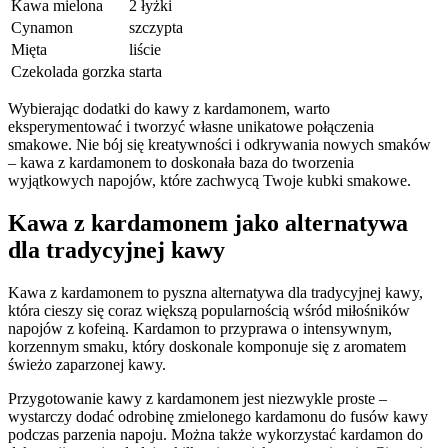
Kawa mielona
2 łyżki
Cynamon
szczypta
Mięta
liście
Czekolada gorzka
starta
Wybierając ‍dodatki⁣ do kawy⁢ z kardamonem, warto
eksperymentować ‌i tworzyć własne unikatowe połączenia‌
smakowe.‍ Nie bój​ się kreatywności i odkrywania ​nowych smaków
– kawa z ⁣kardamonem⁢ to doskonała baza do tworzenia
wyjątkowych ⁢napojów, które zachwycą​ Twoje kubki ​smakowe.
Kawa z kardamonem jako ⁢alternatywa
dla tradycyjnej kawy
Kawa z⁤ kardamonem⁣ to pyszna alternatywa dla ​tradycyjnej kawy,‍
która cieszy się coraz większą popularnością ​wśród​ miłośników
napojów z ⁢kofeiną. Kardamon to przyprawa⁢ o intensywnym,
korzennym smaku, który doskonale komponuje się z ⁣aromatem
świeżo zaparzonej⁤ kawy.
Przygotowanie kawy z kardamonem jest niezwykle‌ proste –
wystarczy dodać odrobinę zmielonego kardamonu ⁢do ⁤fusów kawy​
podczas parzenia napoju. Można także wykorzystać kardamon ⁣do⁤