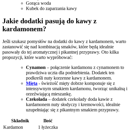
Gorąca⁢ woda
Kubek do zaparzania ‌kawy
Jakie dodatki pasują do kawy ⁢z‌
kardamonem?
Jeśli szukasz pomysłów na dodatki do kawy z kardamonem, warto
zastanowić ⁣się nad kombinacją smaków, które ‍będą idealnie
pasowały do ‍tej​ aromatycznej i pikantnej przyprawy.⁢ Oto kilka
propozycji, które warto wypróbować:
Cynamon
– połączenie⁤ kardamonu z ‍cynamonem to
prawdziwa uczta dla‍ podniebienia. Dodatek ten
podkreśli nuty korzenne kawy⁤ z kardamonem.
Mięta
‌- świeżość mięty dobrze komponuje się ⁢z
intensywnym smakiem kardamonu, tworząc unikalną⁣ i
orzeźwiającą⁣ mieszankę.
Czekolada
– dodatek⁢ czekolady ⁢doda ⁣kawie​ z
kardamonem nuty ⁤słodyczy i kremowości, idealnie
uzupełniając się ⁣z pikantnym smakiem przyprawy.
Składnik
Ilość
Kardamon
1 łyżeczka