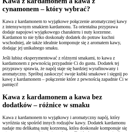
Kawa z kardamonem a kawa z
cynamonem – ⁤który wybrać?
Kawa z kardamonem to ​wyjątkowe połączenie aromatycznej kawy
z intensywnym smakiem kardamonu. Ta orientalna przyprawa
dodaje napojowi ⁣wyjątkowego ​charakteru i ⁢nuty⁢ korzenne.
⁢Kardamon ⁢to⁢ nie⁢ tylko‌ doskonały dodatek ⁢do potraw⁤ kuchni
wschodniej, ale także ​idealnie ​komponuje się⁣ z‍ aromatem kawy,‌
dodając jej unikalnego ⁣smaku.
Jeśli lubisz eksperymentować z różnymi⁢ smakami, ⁤to kawa z
kardamonem z pewnością przypadnie Ci do gustu. Dodatek⁤ tej
przyprawy sprawia, ⁤że⁣ napój staje się bardziej ⁤wyrafinowany i
aromatyczny. Spróbuj zaskoczyć swoje kubki smakowe i sięgnij po
kawę z kardamonem ‍– połączenie które z ‍pewnością ⁢zapadnie Ci w
pamięci!
Kawa ⁢z ‍kardamonem‍ a kawa bez⁢
dodatków –‍ różnice w smaku
Kawa z ​kardamonem⁤ to wyjątkowy i ‌aromatyczny napój,⁢ który
‍wyróżnia się spośród innych⁣ rodzajów kawy. Dodatek kardamonu
nadaje mu ​delikatną nutę korzenną, która doskonale komponuje się