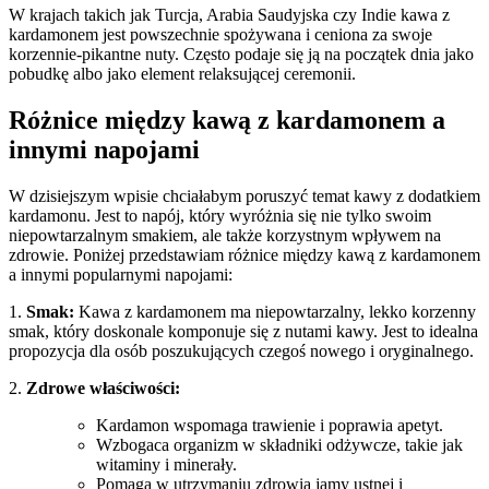
W krajach takich jak ​Turcja, Arabia Saudyjska⁤ czy‍ Indie kawa‍ z
kardamonem⁤ jest powszechnie spożywana ​i⁤ ceniona za​ swoje‍
korzennie-pikantne ⁤nuty. ⁤Często⁢ podaje się ​ją​ na początek dnia jako⁤
pobudkę⁤ albo jako element relaksującej ceremonii.
Różnice między⁣ kawą z kardamonem a
innymi napojami
W dzisiejszym ⁣wpisie ​chciałabym poruszyć temat kawy z‌ dodatkiem
kardamonu. Jest to napój,⁣ który‍ wyróżnia się ⁤nie tylko swoim
niepowtarzalnym smakiem, ale także korzystnym wpływem na
zdrowie. Poniżej przedstawiam‌ różnice ​między kawą ⁤z kardamonem
a innymi popularnymi napojami:
1.
Smak:
Kawa z kardamonem‌ ma‌ niepowtarzalny, lekko korzenny
smak, który doskonale ‍komponuje się ‍z nutami‍ kawy. ⁣Jest ‌to idealna​
propozycja dla osób‍ poszukujących czegoś nowego i oryginalnego.
2.
Zdrowe właściwości:
Kardamon wspomaga trawienie i poprawia apetyt.
Wzbogaca organizm ⁢w składniki⁢ odżywcze, takie jak
witaminy i minerały.
Pomaga w utrzymaniu zdrowia jamy ustnej i