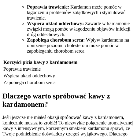
Poprawia trawienie:
Kardamon ​może pomóc ​w
‌łagodzeniu problemów‍ żołądkowych i stymulować
trawienie.
Wspiera układ oddechowy:
Zawarte w kardamonie
związki⁣ mogą pomóc w⁣ łagodzeniu objawów⁢ infekcji
⁢dróg oddechowych.
Zapobiega chorobom serca:
Wpływ kardamonu na
obniżenie ⁣poziomu cholesterolu‍ może‌ pomóc⁣ w
zapobieganiu chorobom ⁣serca.
Korzyści picia kawy z ⁤kardamonem
Poprawia trawienie
Wspiera układ oddechowy
Zapobiega chorobom serca
Dlaczego ​warto⁤ spróbować kawy z
kardamonem?
Jeśli jeszcze nie⁣ miałeś ​okazji spróbować ​kawy z kardamonem,
koniecznie musisz to‍ zrobić! To niezwykłe połączenie aromatycznej
kawy z ​intensywnym, korzennym ‌smakiem ⁢kardamonu sprawi, ‌że
⁢Twoje podniebienie doświadczy czegoś wyjątkowego. Dlaczego