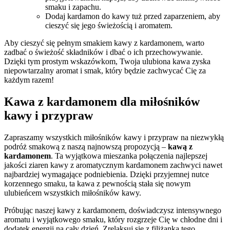
smaku⁣ i zapachu.
Dodaj kardamon do kawy tuż przed zaparzeniem, aby‍
cieszyć się⁣ jego ‌świeżością‍ i aromatem.
Aby cieszyć się pełnym smakiem kawy z kardamonem, warto
zadbać o świeżość składników i ⁣dbać o‍ ich przechowywanie.
Dzięki tym prostym wskazówkom, Twoja ulubiona kawa zyska⁣
niepowtarzalny ‍aromat i smak,⁤ który będzie zachwycać Cię za
każdym razem!
Kawa z kardamonem ‍dla‍ miłośników
kawy i przypraw
Zapraszamy wszystkich ‌miłośników kawy i ‌przypraw na niezwykłą
⁤podróż smakową z naszą najnowszą propozycją –
kawą z
kardamonem
. ⁢Ta ⁣wyjątkowa⁢ mieszanka połączenia ‍najlepszej⁤
jakości ⁤ziaren ​kawy​ z aromatycznym kardamonem zachwyci nawet
najbardziej wymagające​ podniebienia. Dzięki ‍przyjemnej nutce
‍korzennego⁢ smaku, ta kawa z pewnością stała się⁢ nowym
ulubieńcem wszystkich ​miłośników ​kawy.
Próbując​ naszej kawy z kardamonem, ⁣doświadczysz intensywnego
aromatu i wyjątkowego smaku,​ który rozgrzeje Cię w chłodne dni i​
dodatek energii na‌ cały dzień. Zrelaksuj‍ się z filiżanką ⁤tego