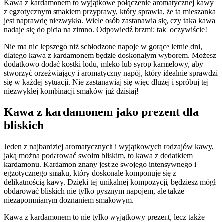
Kawa z kardamonem to wyjątkowe połączenie aromatycznej kawy
z egzotycznym smakiem przyprawy,​ który sprawia, że ta mieszanka
jest ‍naprawdę niezwykła. Wiele osób zastanawia się, czy ⁢taka ​kawa
nadaje się ‍do picia na zimno. Odpowiedź brzmi: ⁤tak, oczywiście!
Nie ma nic lepszego⁢ niż schłodzone⁢ napoje w gorące letnie dni,
⁢dlatego kawa z kardamonem będzie ⁣doskonałym⁢ wyborem. Możesz
dodatkowo ‌dodać kostki lodu, mleko lub ⁤syrop karmelowy, aby‍
stworzyć​ orzeźwiający i aromatyczny napój, który idealnie sprawdzi
się ‌w każdej‌ sytuacji.‍ Nie ⁣zastanawiaj się więc dłużej i spróbuj ⁢tej
niezwykłej kombinacji smaków już dzisiaj!
Kawa z kardamonem ​jako prezent dla
bliskich
Jeden z najbardziej ⁤aromatycznych i‌ wyjątkowych rodzajów kawy,⁣
jaką można podarować ⁤swoim bliskim, to kawa z dodatkiem⁣
kardamonu. ⁣Kardamon znany jest ze swojego ​intensywnego i
egzotycznego smaku, który doskonale komponuje się z⁤
delikatnością kawy. Dzięki tej unikalnej kompozycji, będziesz mógł
obdarować bliskich nie⁢ tylko pysznym napojem, ale także
niezapomnianym doznaniem smakowym.
Kawa z kardamonem ⁢to nie tylko wyjątkowy prezent, lecz także