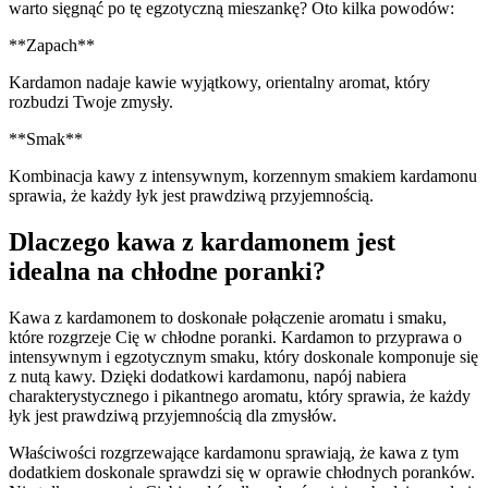
warto sięgnąć po​ tę egzotyczną​ mieszankę? ⁢Oto kilka ⁤powodów:
**Zapach**
Kardamon‍ nadaje kawie wyjątkowy, orientalny aromat, który
rozbudzi Twoje zmysły.
**Smak**
Kombinacja ​kawy z intensywnym, korzennym smakiem kardamonu
sprawia, ‌że każdy łyk jest prawdziwą ​przyjemnością.
Dlaczego‍ kawa z kardamonem ​jest‍
idealna na chłodne poranki?
Kawa z kardamonem to‌ doskonałe połączenie ‍aromatu i smaku,⁢
które rozgrzeje Cię w chłodne poranki. Kardamon⁢ to przyprawa ‌o
intensywnym i egzotycznym smaku, ​który⁤ doskonale⁤ komponuje ‌się
⁣z ⁢nutą ⁣kawy.⁤ Dzięki dodatkowi kardamonu, ⁣napój nabiera
charakterystycznego i‌ pikantnego aromatu, który ⁢sprawia, że każdy
łyk​ jest prawdziwą​ przyjemnością dla zmysłów.
Właściwości rozgrzewające kardamonu ​sprawiają, że ⁤kawa z tym‌
dodatkiem doskonale sprawdzi się w oprawie chłodnych ⁢poranków.