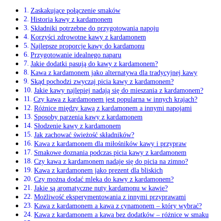
Zaskakujące połączenie‍ smaków
Historia kawy z kardamonem
Składniki ‌potrzebne ⁣do przygotowania⁤ napoju
Korzyści zdrowotne kawy z kardamonem
Najlepsze proporcje kawy ​do kardamonu
Przygotowanie idealnego naparu
Jakie dodatki pasują do kawy ⁢z‌ kardamonem?
Kawa z kardamonem jako ⁢alternatywa dla tradycyjnej kawy
Skąd pochodzi⁤ zwyczaj picia kawy z kardamonem?
Jakie kawy najlepiej nadają ‍się do mieszania z ⁤kardamonem?
Czy‍ kawa z‌ kardamonem jest popularna w‍ innych krajach?
Różnice między⁣ kawą z kardamonem a innymi napojami
Sposoby parzenia kawy z kardamonem
Słodzenie kawy z ⁣kardamonem
Jak zachować świeżość składników?
Kawa z kardamonem ‍dla‍ miłośników kawy i przypraw
Smakowe doznania podczas picia kawy z‍ kardamonem
Czy kawa ⁢z⁤ kardamonem nadaje się⁣ do picia na zimno?
Kawa z kardamonem ​jako prezent dla bliskich
Czy można dodać mleka‌ do⁣ kawy ‌z‍ kardamonem?
Jakie⁢ są​ aromatyczne nuty⁤ kardamonu w⁢ kawie?
Możliwość ⁣eksperymentowania z innymi przyprawami
Kawa z kardamonem a kawa z cynamonem – ⁤który wybrać?
Kawa ⁢z ‍kardamonem‍ a kawa bez⁢ dodatków –‍ różnice w smaku