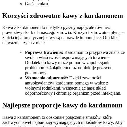
Garści cukru
Korzyści zdrowotne kawy z kardamonem
Kawa z kardamonem ⁤to nie tylko‍ pyszny napój, ale również⁤
prawdziwy skarb dla naszego zdrowia. Korzyści zdrowotne płynące⁢
z ⁤picia ⁢tej aromatycznej kawy są naprawdę​ imponujące. Oto kilka
najważniejszych z nich:
Poprawa trawienia:
Kardamon⁢ to przyprawa znana ze
swoich właściwości usprawniających trawienie.
Dodatek do kawy​ może pomóc w ‍zapobieganiu
problemom‌ z ​żołądkiem‌ oraz odblokuje przewód
pokarmowy.
Wzmacnia odporność:
Dzięki zawartości
antyoksydantów kardamon pomaga ‌w walce z
‌wolnymi rodnikami,​ wzmacniając nasz układ⁤
odpornościowy ‍i⁤ chroniąc organizm przed infekcjami.
Najlepsze proporcje kawy ​do kardamonu
Kawa ‍z kardamonem to doskonałe połączenie smaków, które
zachwyci​ nawet najbardziej wymagających miłośników kawy.⁢ Aby