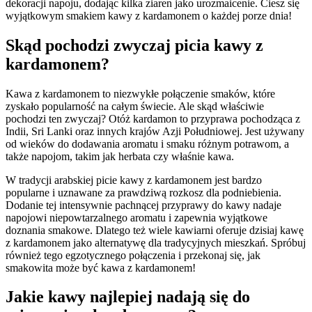
dekoracji⁢ napoju, dodając kilka ziaren jako​ urozmaicenie. Ciesz się
wyjątkowym ⁣smakiem kawy z kardamonem⁤ o⁤ każdej⁣ porze dnia!
Skąd pochodzi⁤ zwyczaj picia kawy z
kardamonem?
Kawa z ‍kardamonem to niezwykłe połączenie ⁣smaków, które
⁣zyskało⁣ popularność ‍na⁣ całym świecie. Ale skąd ⁢właściwie
pochodzi ten zwyczaj? Otóż kardamon to przyprawa pochodząca‌ z
Indii, Sri Lanki oraz innych krajów Azji ​Południowej. ​Jest używany
od⁣ wieków ‌do dodawania aromatu i smaku różnym ⁣potrawom, a
także napojom, takim ​jak​ herbata​ czy właśnie⁤ kawa.
W⁣ tradycji‍ arabskiej⁣ picie ‍kawy ‌z kardamonem⁤ jest bardzo
popularne i uznawane ‍za⁣ prawdziwą rozkosz dla podniebienia.
⁤Dodanie tej ​intensywnie ⁣pachnącej przyprawy do‌ kawy nadaje
napojowi⁢ niepowtarzalnego aromatu‍ i ⁢zapewnia​ wyjątkowe⁣
doznania smakowe. Dlatego też wiele kawiarni oferuje dzisiaj kawę
z kardamonem jako alternatywę⁤ dla tradycyjnych mieszkań. Spróbuj
również tego egzotycznego ⁣połączenia i przekonaj‌ się, jak
‍smakowita może być kawa z kardamonem!
Jakie kawy najlepiej nadają ‍się do