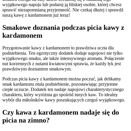
wyjątkowego napoju⁤ lub podaruj ją bliskiej osobie, której‌ chcesz‍
sprawić niezapomnianą przyjemność. Nie‌ czekaj dłużej i ⁢sprawdź
naszą kawę z kardamonem już teraz!
Smakowe doznania podczas picia kawy z‍
kardamonem
Przygotowanie kawy z kardamonem ​to prawdziwa ⁢uczta dla
podniebienia. Ten ​egzotyczny dodatek dodaje ‍napojowi nie tylko
wyjątkowego ‌smaku, ‍ale także intensywnego aromatu. ⁢Połączenie⁣
nut‌ korzennych z ​nutami kwiatowymi sprawia, że⁣ każdy⁢ łyk jest
prawdziwym doznaniem smakowym.
Podczas picia kawy‌ z kardamonem ‍można‌ poczuć, jak delikatny
smak ⁤kardamonu otula ​podniebienie, pozostawiając​ przyjemne
‍ciepłe uczucie. ⁣Dodatek ten nadaje‍ napojowi ⁢charakterystycznego
charakteru, który wyróżnia go⁢ spośród innych kaw.​ To idealny
wybór dla miłośników kawy poszukujących ‍czegoś ‍wyjątkowego.
Czy kawa ⁢z⁤ kardamonem nadaje się⁣ do
picia na zimno?