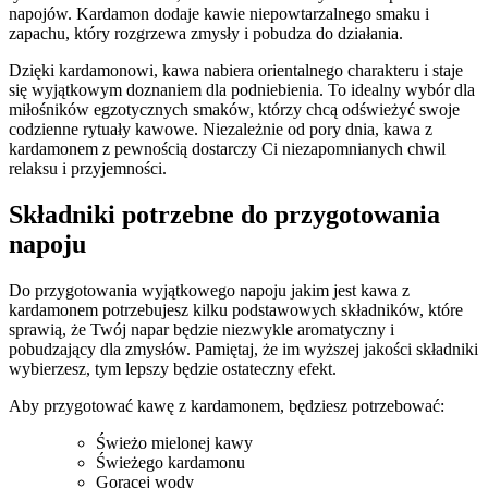
napojów. Kardamon dodaje ⁤kawie‍ niepowtarzalnego smaku i ​
zapachu, który rozgrzewa⁣ zmysły i pobudza do działania.
Dzięki⁣ kardamonowi, kawa⁣ nabiera orientalnego ⁣charakteru i ‌staje
się wyjątkowym doznaniem dla podniebienia. To idealny wybór dla⁢
miłośników egzotycznych smaków,‌ którzy chcą ⁤odświeżyć swoje
codzienne rytuały kawowe. Niezależnie od pory dnia,‍ kawa z
kardamonem z pewnością dostarczy ‍Ci niezapomnianych chwil
relaksu i przyjemności.
Składniki ‌potrzebne ⁣do przygotowania⁤
napoju
Do przygotowania ⁤wyjątkowego napoju jakim jest kawa ⁤z
kardamonem potrzebujesz ⁣kilku podstawowych składników,⁢ które‌
sprawią, że Twój napar będzie niezwykle aromatyczny i‌
pobudzający dla zmysłów. Pamiętaj, że im wyższej jakości ‍składniki
wybierzesz, tym ‍lepszy będzie ostateczny efekt.
Aby przygotować ⁢kawę z kardamonem, będziesz potrzebować:
Świeżo mielonej kawy
Świeżego kardamonu
Gorącej wody