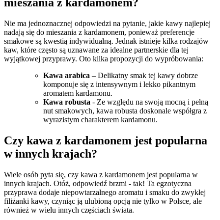
mieszania z ⁤kardamonem?
Nie ma ⁢jednoznacznej odpowiedzi na pytanie,‌ jakie ⁣kawy najlepiej
nadają się do mieszania z ⁤kardamonem, ponieważ preferencje
smakowe są kwestią‍ indywidualną. Jednak istnieje kilka rodzajów
‍kaw, które często ‍są uznawane za idealne partnerskie dla ⁢tej
wyjątkowej⁤ przyprawy. Oto kilka propozycji⁤ do wypróbowania:
Kawa ‌arabica
– Delikatny smak ⁣tej ‌kawy dobrze
komponuje się z intensywnym i‍ lekko pikantnym
aromatem‍ kardamonu.
Kawa⁤ robusta
⁤- Ze względu na swoją mocną i pełną
nut ‌smakowych, kawa⁣ robusta‍ doskonale⁣ współgra z
wyrazistym charakterem kardamonu.
Czy‍ kawa z‌ kardamonem jest popularna
w‍ innych krajach?
Wiele osób pyta się, czy kawa z kardamonem jest popularna w
innych ​krajach.⁤ Otóż, odpowiedź brzmi -‌ tak!⁢ Ta egzotyczna
przyprawa dodaje niepowtarzalnego aromatu i smaku​ do zwykłej
filiżanki kawy,⁤ czyniąc ją ​ulubioną opcją nie‌ tylko⁤ w⁣ Polsce, ⁢ale
również‌ w wielu⁢ innych częściach świata.