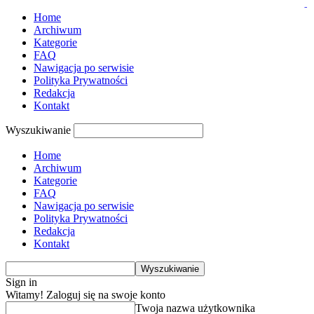
slot thailand
pmtoto
pmtoto
pmtoto
situs toto
situs gacor
toto
toto
toto
Home
Archiwum
Kategorie
FAQ
Nawigacja po serwisie
Polityka Prywatności
Redakcja
Kontakt
Wyszukiwanie
Home
Archiwum
Kategorie
FAQ
Nawigacja po serwisie
Polityka Prywatności
Redakcja
Kontakt
Sign in
Witamy! Zaloguj się na swoje konto
Twoja nazwa użytkownika