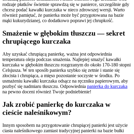
rodzaje płatków świetnie sprawdzą się w panierce, szczególnie gdy
chcesz podać kawałki kurczaka w nieco zdrowszej wersji. Warto
również pamiętać, że panierka może być przygotowana na bazie
mąki kukurydzianej, co dodatkowo poprawi jej chrupkość.
Smażenie w głębokim tłuszczu — sekret
chrupiącego kurczaka
Aby uzyskać chrupiącą panierkę, ważna jest odpowiednia
temperatura oleju podczas smażenia. Najlepiej smażyć kawałki
kurczaka w głębokim tłuszczu rozgrzanym do około 170-180 stopni
Celsjusza. W ten sposób panierka szybko się zetnie i stanie się
złocista i chrupiąca, a mięso pozostanie soczyste w środku. Po
usmażeniu kawałki kurczaka odsącz na ręczniku papierowym, aby
pozbyć się nadmiaru tłuszczu. Odpowiednia
panierka do kurczaka
na pewno doceni również Twoje podniebienie!
Jak zrobić panierkę do kurczaka w
cieście naleśnikowym?
Innym sposobem na przygotowanie chrupiącej panierki jest użycie
ciasta naleśnikowego zamiast tradycyjnej panierki na bazie bułki