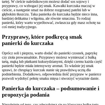
tartej. W cieście naleśnikowym możesz dodać sos sojowy i
przyprawy, co wzbogaci jej smak. Kawałki kurczaka maczaj w
cieście, a następnie smaż na dobrze rozgrzanej patelni lub w
głębokim tłuszczu. Taka panierka do kurczaka będzie nieco inna,
bardziej delikatna i wilgotna, ale równie smaczna. To rodzaj
panierki, który warto wypróbować, zwłaszcza gdy masz ochotę na
coś mniej tradycyjnego.
Przyprawy, które podkręcą smak
panierki do kurczaka
Oprócz soli i pieprzu, warto dodać do panierki czosnek, paprykę
czy zioła prowansalskie. Przyprawy możesz wymieszać z bułką
tartą, mąką lub płatkami kukurydzianymi, dzięki czemu każda część
panierki będzie miała intensywny aromat. To właśnie jej smak
sprawi, że chrupiący kurczak stanie się prawdziwą ucztą dla
podniebienia. Dodatkowo, odpowiednia ilość przypraw w panierce
pozwoli wydobyć pełnię smaku mięsa i stworzyć wyraziste danie.
Panierka do kurczaka – podsumowanie i
propozycja podania
Niezależnie od tego, czy zdecydujesz się na klasyczną bułkę tartą,