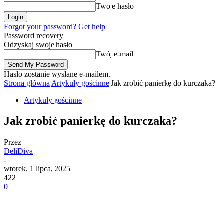
Twoje hasło
Forgot your password? Get help
Password recovery
Odzyskaj swoje hasło
Twój e-mail
Hasło zostanie wysłane e-mailem.
Strona główna
Artykuły gościnne
Jak zrobić panierkę do kurczaka?
Artykuły gościnne
Jak zrobić panierkę do kurczaka?
Przez
DeliDiva
-
wtorek, 1 lipca, 2025
422
0