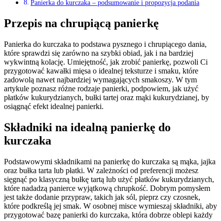
Panierka do kurczaka – podsumowanie i propozycja podania
Przepis na chrupiącą panierkę
Panierka do kurczaka to podstawa pysznego i chrupiącego dania,
które sprawdzi się zarówno na szybki obiad, jak i na bardziej
wykwintną kolację. Umiejętność, jak zrobić panierkę, pozwoli Ci
przygotować kawałki mięsa o idealnej teksturze i smaku, które
zadowolą nawet najbardziej wymagających smakoszy. W tym
artykule poznasz różne rodzaje panierki, podpowiem, jak użyć
płatków kukurydzianych, bułki tartej oraz mąki kukurydzianej, by
osiągnąć efekt idealnej panierki.
Składniki na idealną panierkę do
kurczaka
Podstawowymi składnikami na panierkę do kurczaka są mąka, jajka
oraz bułka tarta lub płatki. W zależności od preferencji możesz
sięgnąć po klasyczną bułkę tartą lub użyć płatków kukurydzianych,
które nadadzą panierce wyjątkową chrupkość. Dobrym pomysłem
jest także dodanie przypraw, takich jak sól, pieprz czy czosnek,
które podkreślą jej smak. W osobnej misce wymieszaj składniki, aby
przygotować bazę panierki do kurczaka, która dobrze oblepi każdy