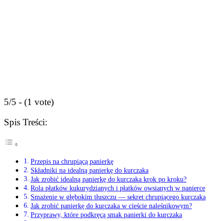
5/5 - (1 vote)
Spis Treści:
Przepis na chrupiącą panierkę
Składniki na idealną panierkę do kurczaka
Jak zrobić idealną panierkę do kurczaka krok po kroku?
Rola płatków kukurydzianych i płatków owsianych w panierce
Smażenie w głębokim tłuszczu — sekret chrupiącego kurczaka
Jak zrobić panierkę do kurczaka w cieście naleśnikowym?
Przyprawy, które podkręcą smak panierki do kurczaka