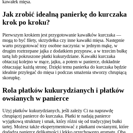
kawałek mięsa.
Jak zrobić idealną panierkę do kurczaka
krok po kroku?
Pierwszym krokiem jest przygotowanie kawałków kurczaka —
mogą to być filety, skrzydełka czy inne kawałki mięsa. Następnie
warto przygotować trzy osobne naczynia: w jednym mąkę, w
drugim roztrzepane jajka z dodatkiem przypraw, a w trzecim bułkę
tartą lub pokruszone płatki kukurydziane. Kawałki kurczaka
obtaczaj kolejno w mące, jajku, a potem w panierce, dokładnie
obtaczając każdą stronę. Dzięki temu panierka do kurczaka będzie
idealnie przylegać do mięsa i podczas smażenia stworzy chrupiącą
skorupkę.
Rola płatków kukurydzianych i płatków
owsianych w panierce
Użyj płatków kukurydzianych, jeśli zależy Ci na naprawdę
chrupiącej panierce do kurczaka. Płatki te nadają panierce
wyjątkową strukturę i smak, który różni się od tradycyjnej bułki
tartej. Możesz także eksperymentować z płatkami owsianymi, które
dodadzą panierce delikatności i lekko orzechowego aromatu. Oba