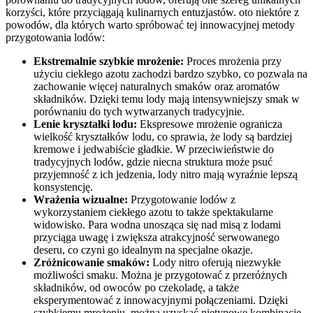
korzyści, które przyciągają kulinarnych entuzjastów. oto niektóre z
powodów, dla⁣ których warto spróbować tej innowacyjnej ‌metody ​
przygotowania⁤ lodów:
Ekstremalnie⁢ szybkie mrożenie:
‌Proces mrożenia‍ przy
użyciu ciekłego azotu zachodzi bardzo szybko, co pozwala na
zachowanie więcej naturalnych smaków oraz⁢ aromatów
składników. Dzięki temu lody ​mają intensywniejszy smak w​
porównaniu do tych wytwarzanych tradycyjnie.
Lenie kryształki lodu:
Ekspresowe mrożenie ogranicza
wielkość kryształków‍ lodu, co sprawia, że lody są ‍bardziej
kremowe i jedwabiście ‌gładkie. W przeciwieństwie do
tradycyjnych lodów, gdzie niecna struktura może psuć
przyjemność ​z ich jedzenia, lody‌ nitro mają wyraźnie lepszą
konsystencję.
Wrażenia wizualne:
Przygotowanie lodów z
wykorzystaniem ciekłego ⁢azotu to także spektakularne‍
widowisko.‍ Para wodna unosząca się​ nad misą⁣ z lodami
przyciąga uwagę i zwiększa atrakcyjność serwowanego
deseru, co‌ czyni go idealnym na specjalne okazje.
Zróżnicowanie ‍smaków:
Lody nitro oferują niezwykłe
możliwości smaku. Można je przygotować z przeróżnych
składników, od owoców po czekoladę, a także
eksperymentować z innowacyjnymi ‍połączeniami. Dzięki
szybkiemu mrożeniu, można uzyskać nietypowe kombinacje,