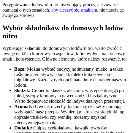
Przygotowanie lodów nitro ‍to fascynujący proces, ⁢ale ⁢zawsze
pamiętaj o tych zasadach,
aby cieszyć się smakiem
, nie narażając
swojego zdrowia.
Wybór składników do domowych lodów‍
nitro
Wybierając składniki do domowych lodów nitro, warto ‌zwrócić
uwagę na kilka ‌kluczowych⁤ aspektów, które wpłyną na końcowy
smak i konsystencję. Główne elementy, które należy rozważyć, to:
Baza:
Można wybrać tradycyjne śmietany, mleko, a także
roślinne alternatywy, takie jak⁤ mleko kokosowe czy
migdałowe. Każda ⁤z tych​ opcji nada inny charakter naszym
lodom.
Słodzik:
Cukier to⁢ klasyka, ale coraz więcej osób sięga po
miód, syropy klonowy, a nawet słodziki bezkaloryczne.
Warto dopasować słodkość do indywidualnych preferencji.
Aromaty:
Owoce, orzechy, kakao czy ekstrakty pomogą
⁣wzbogacić nasz ⁤przepis.⁢ Wybierając «freshe» składniki, np.
dojrzałe truskawki czy wanilię, ⁢możemy uzyskać
intensywniejszy smak.
Dodatki:
Chipsy czekoladowe, ⁣kawałki owoców