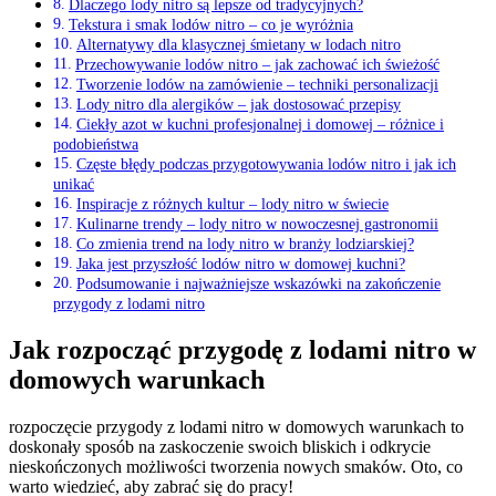
Dlaczego lody nitro są ⁣lepsze od ‍tradycyjnych?
Tekstura i smak lodów nitro – co je wyróżnia
Alternatywy dla klasycznej śmietany w lodach‍ nitro
Przechowywanie lodów nitro ‌– jak‍ zachować ich świeżość
Tworzenie lodów na zamówienie – techniki personalizacji
Lody⁢ nitro dla alergików – jak dostosować przepisy
Ciekły azot w kuchni profesjonalnej⁣ i domowej – różnice i
podobieństwa
Częste błędy podczas przygotowywania lodów nitro i jak ich
unikać
Inspiracje z różnych kultur ‍– lody nitro w świecie
Kulinarne​ trendy – lody nitro⁢ w nowoczesnej gastronomii
Co zmienia‍ trend na lody nitro w branży ‌lodziarskiej?
Jaka ⁢jest‌ przyszłość lodów nitro w domowej kuchni?
Podsumowanie‌ i najważniejsze wskazówki na⁢ zakończenie
przygody z lodami nitro
Jak rozpocząć przygodę z lodami nitro‌ w‍
domowych warunkach
rozpoczęcie przygody ​z lodami nitro ‌w domowych ‌warunkach to
doskonały sposób na‍ zaskoczenie swoich ⁤bliskich i‍ odkrycie
nieskończonych możliwości tworzenia nowych smaków. Oto, ⁤co
⁣warto wiedzieć, aby zabrać się do pracy!