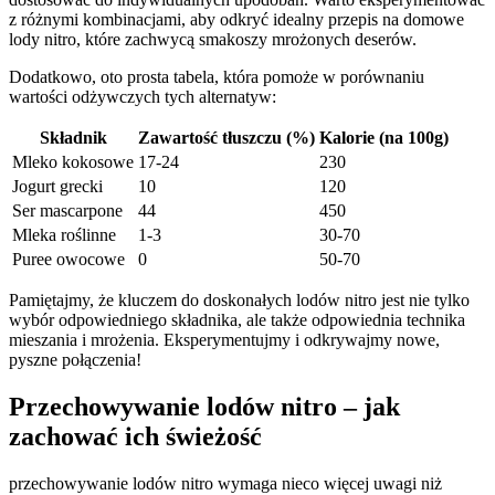
z różnymi kombinacjami, aby odkryć idealny przepis na domowe
lody nitro, które zachwycą ⁢smakoszy mrożonych deserów.
Dodatkowo, oto ⁣prosta tabela, która pomoże w porównaniu
wartości odżywczych tych alternatyw:
Składnik
Zawartość tłuszczu (%)
Kalorie (na 100g)
Mleko kokosowe
17-24
230
Jogurt grecki
10
120
Ser mascarpone
44
450
Mleka ‍roślinne
1-3
30-70
Puree owocowe
0
50-70
Pamiętajmy, że kluczem do doskonałych ​lodów ⁤nitro jest nie tylko
wybór odpowiedniego składnika, ale ⁢także odpowiednia technika
mieszania i mrożenia. Eksperymentujmy i ⁢odkrywajmy⁤ nowe,
⁢pyszne połączenia!
Przechowywanie lodów nitro ‌– jak‍
zachować ich świeżość
przechowywanie lodów‌ nitro ⁣wymaga​ nieco więcej uwagi niż