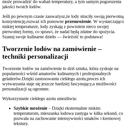
może prowadzić do wahań ⁢temperatury,‌ a tym samym pogorszenia ​
jakości twoich lodów.
Jeśli po ​pewnym⁢ czasie zauważysz,że lody straciły swoją pierwotną
konsystencję,rozważ ich ponowne
przemrożenie
. W wystarczająco
niskiej​ temperaturze, lody zyskają z ⁣powrotem nieco swojej
pierwotnej formy, co sprawi, że nadal będą zdatne​ do spożycia.
Szanuj swoje ⁣kulinarne dzieło — świeżość to ⁤podstawa!
Tworzenie lodów na zamówienie –
techniki personalizacji
Tworzenie lodów na zamówienie to dziś sztuka, która zyskuje na
popularności wśród⁣ amatorów kulinarnych i profesjonalnych
gelatierów.Dzięki⁢ zastosowaniu ciekłego ‍azotu,proces ich
wytwarzania staje się⁢ jeszcze ‌bardziej⁢ fascynujący,a​ możliwości
personalizacji⁢ są ogromne.
Wykorzystanie ciekłego azotu ​umożliwia:
Szybkie ‍mrożenie
– ⁤Dzięki ekstremalnie niskim‌
temperaturom, mieszanka lodowa zastyga w kilka sekund, co
pozwala⁢ na ‌zachowanie intensywności smaków i kremowej
tekstury.