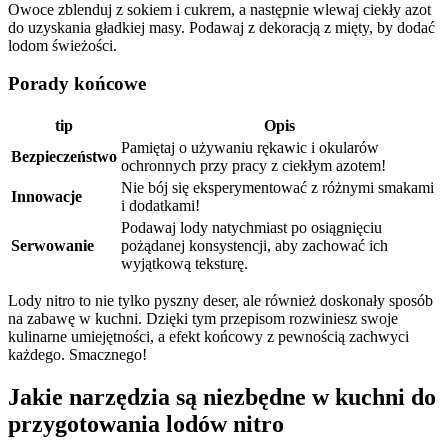
Owoce ⁢zblenduj z sokiem i cukrem, a następnie ‍wlewaj ⁢ciekły azot
do uzyskania gładkiej⁢ masy. Podawaj​ z dekoracją ​z ​mięty, by dodać
lodom świeżości.
Porady końcowe
tip
Opis
Pamiętaj ⁣o używaniu rękawic ‌i‌ okularów
Bezpieczeństwo
ochronnych przy pracy z ciekłym⁤ azotem!
Nie bój się‌ eksperymentować z różnymi smakami​
Innowacje
i dodatkami!
Podawaj lody natychmiast po osiągnięciu
Serwowanie
pożądanej konsystencji, aby zachować ich
‌wyjątkową teksturę.
Lody nitro to nie tylko pyszny deser, ale również doskonały sposób
na zabawę w kuchni. Dzięki tym przepisom rozwiniesz swoje‍
kulinarne ⁤umiejętności, ⁣a efekt końcowy z pewnością zachwyci
każdego. Smacznego!
Jakie narzędzia są niezbędne ⁣w kuchni do
przygotowania lodów nitro