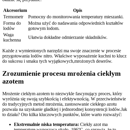
Akcesorium
Opis
Termometr
Pomocny‌ do monitorowania temperatury mieszanki.
Forma​ do
Można użyć do nadawania⁣ odpowiednich kształtów
lodów
gotowym ⁣lodom.
Waga
Ułatwia dokładne odmierzanie składników.
kuchenna
Każde z wymienionych narzędzi ma swoje ‌znaczenie w procesie
przygotowania lodów nitro. Właściwe wyposażenie⁣ kuchni to klucz
do sukcesu ⁢i ⁣smaku tych wyjątkowych,mrożonych​ deserów.
Zrozumienie procesu mrożenia‌ ciekłym
‍azotem
Mrożenie ciekłym azotem⁣ to niezwykle fascynujący​ proces, który
wyróżnia się swoją szybkością i efektywnością.‌ W przeciwieństwie
do tradycyjnych metod mrożenia, zastosowanie ciekłego azotu
pozwala na uzyskanie ​gładkiej i jednorodnej‌ konsystencji lodów.Jak
to działa? Oto kilka kluczowych punktów, które ⁢warto rozważyć:
Ekstremalnie niska ‍temperatura:
Ciekły azot ma‌
temperaturę wynoszącą około -196°C, co ⁤sprawia, że to