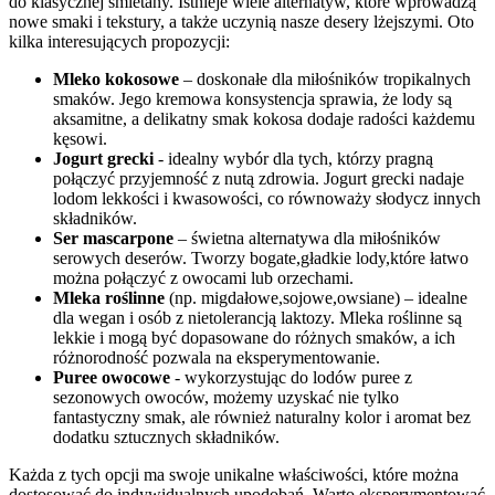
do klasycznej‍ śmietany. ⁤Istnieje ‌wiele alternatyw, które wprowadzą​
nowe smaki i ⁤tekstury, ‌a także uczynią nasze desery lżejszymi. Oto
kilka interesujących propozycji:
Mleko kokosowe
– doskonałe dla miłośników tropikalnych
smaków.‍ Jego kremowa konsystencja sprawia, że lody są ​
aksamitne, a delikatny⁣ smak kokosa ⁣dodaje radości każdemu
kęsowi.
Jogurt grecki
⁤- ⁣idealny wybór dla ⁤tych, ⁤którzy pragną
połączyć przyjemność z nutą zdrowia. Jogurt grecki nadaje
lodom lekkości ​i kwasowości, ⁤co równoważy słodycz ‌innych
⁢składników.
Ser mascarpone
– świetna alternatywa dla miłośników
serowych⁣ deserów. Tworzy bogate,gładkie lody,które łatwo
można połączyć z ⁢owocami lub orzechami.
Mleka roślinne
‌(np.⁢ migdałowe,sojowe,owsiane) – idealne
dla wegan i osób​ z nietolerancją laktozy. ‍Mleka roślinne są
lekkie i mogą być dopasowane do różnych smaków, a ich
różnorodność pozwala na eksperymentowanie.
Puree owocowe
‍- wykorzystując ⁢do⁢ lodów puree z
sezonowych owoców,⁤ możemy uzyskać nie tylko
fantastyczny smak, ale również naturalny kolor i aromat bez
dodatku⁣ sztucznych⁢ składników.
Każda z tych opcji ma swoje unikalne właściwości, które można
dostosować do‌ indywidualnych upodobań. Warto ⁣eksperymentować