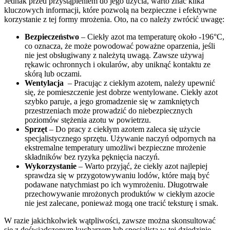
Jednak przed przystąpieniem do jego użycia, warto znać ‌kilka
kluczowych informacji, które‍ pozwolą ​na bezpieczne i ‍efektywne
‌korzystanie z tej formy mrożenia.‍ Oto, ⁢na co należy zwrócić uwagę:
Bezpieczeństwo
– Ciekły azot ma temperaturę około‌ -196°C,
co oznacza, że może powodować poważne oparzenia, jeśli
nie ⁤jest obsługiwany z należytą uwagą. Zawsze używaj
rękawic ⁣ochronnych i okularów, aby uniknąć kontaktu ze
skórą lub oczami.
Wentylacja
⁤ – Pracując​ z ciekłym ‌azotem, należy⁣ upewnić
się, że‍ pomieszczenie jest dobrze wentylowane. Ciekły azot
szybko paruje, ⁢a jego gromadzenie się w zamkniętych
przestrzeniach może prowadzić do⁢ niebezpiecznych
poziomów stężenia azotu w powietrzu.
Sprzęt
– Do pracy z ciekłym azotem zaleca się użycie
⁤specjalistycznego sprzętu. Używanie ⁣naczyń⁤ odpornych na
ekstremalne temperatury ⁢umożliwi bezpieczne mrożenie
składników⁣ bez ryzyka pęknięcia naczyń.
Wykorzystanie
– Warto przyjąć, że ciekły azot najlepiej
sprawdza się ‍w przygotowywaniu lodów, które‌ mają ⁤być
podawane natychmiast po ich wymrożeniu.​ Długotrwałe
przechowywanie mrożonych produktów w ciekłym azocie
nie ‌jest‌ zalecane, ponieważ mogą one⁣ tracić teksturę i ​smak.
W razie jakichkolwiek ⁤wątpliwości, zawsze można skonsultować
się z⁣ doświadczonym kucharzem lub specjalistą w tej dziedzinie,