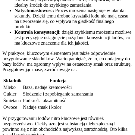
idealny ‍środek do szybkiego zamrażania.
Natychmiastowość:
Proces mrożenia następuje ‌w ułamku
sekundy. Dzięki temu drobne kryształki lodu⁢ nie mają czasu
na utworzenie się, co wpływa na gładkość finalnego
produktu.
Kontrola​ konsystencji:
​dzięki szybkiemu mrożeniu ‌możliwe
⁤jest precyzyjne osiągnięcie pożądanej konsystencji lodów, ‌co
ma kluczowe ⁣znaczenie dla ich jakości.
W praktyce, kluczowym elementem jest także odpowiednie
przygotowanie składników. Warto pamiętać, że‍ to, co dodajemy do
bazy lodów, ma ogromny wpływ na⁢ ostateczny​ smak⁢ oraz strukturę.
Przygotowując masę,⁤ zwróć uwagę na:
Składnik
Funkcja
Mleko
Baza,⁤ nadaje kremowości
Cukier
Słodzenie i zapobieganie zamarzaniu
Śmietana
Podkreśla aksamitność
Owoce
Nadaje smak i kolor
W przygotowaniu ⁣lodów nitro ‍kluczowe jest również
bezpieczeństwo. Ciekły azot jest substancją niebezpieczną i
powinno się z nim‍ obchodzić z najwyższą ostrożnością. Oto ‍kilka
⁣zasad bezpieczeństwa: