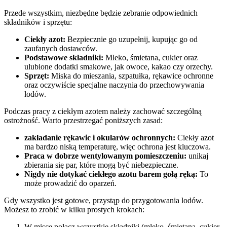
Przede wszystkim, niezbędne będzie zebranie odpowiednich
składników i sprzętu:
Ciekły azot:
Bezpiecznie go uzupełnij, kupując go od
zaufanych ‍dostawców.
Podstawowe składniki:
​Mleko, śmietana, ⁣cukier oraz
ulubione dodatki smakowe, jak owoce, kakao czy orzechy.
Sprzęt:
Miska do mieszania, szpatułka, ‌rękawice ochronne
oraz oczywiście specjalne⁢ naczynia⁤ do przechowywania
lodów.
Podczas pracy z ciekłym azotem należy zachować szczególną
ostrożność. Warto przestrzegać poniższych zasad:
zakładanie rękawic i okularów​ ochronnych:
Ciekły azot
⁢ma bardzo niską temperaturę, więc ochrona‍ jest kluczowa.
Praca w dobrze wentylowanym pomieszczeniu:
unikaj
zbierania się par, które mogą być niebezpieczne.
Nigdy nie dotykać ciekłego azotu barem gołą ręką:
To⁣
może⁢ prowadzić do oparzeń.
Gdy wszystko jest gotowe, przystąp do przygotowania lodów.
‍Możesz to zrobić w kilku prostych krokach:
W misce połącz wszystkie składniki (mleko, śmietana,⁤ cukier,