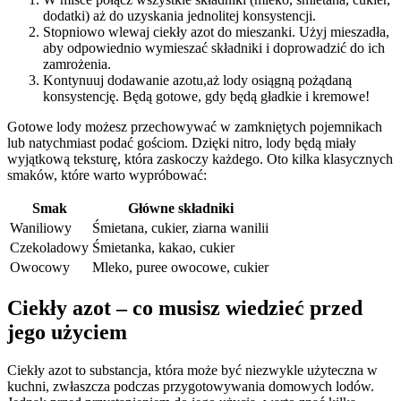
dodatki) aż do uzyskania jednolitej konsystencji.
Stopniowo wlewaj ciekły azot do mieszanki. Użyj mieszadła,
aby odpowiednio wymieszać⁢ składniki i doprowadzić do ich
zamrożenia.
Kontynuuj​ dodawanie azotu,aż lody osiągną pożądaną
konsystencję. Będą gotowe, gdy będą gładkie​ i kremowe!
Gotowe lody możesz przechowywać w zamkniętych pojemnikach⁢
lub natychmiast podać gościom. Dzięki nitro, lody będą ⁤miały
wyjątkową teksturę, która⁤ zaskoczy każdego. Oto ‍kilka klasycznych
smaków, które⁢ warto wypróbować:
Smak
Główne ‌składniki
Waniliowy
Śmietana, cukier, ziarna wanilii
Czekoladowy
Śmietanka, kakao, cukier
Owocowy
Mleko, puree ‌owocowe, cukier
Ciekły azot – co musisz⁣ wiedzieć przed
jego⁤ użyciem
Ciekły azot to substancja, która może ​być niezwykle użyteczna w
kuchni, ‍zwłaszcza podczas przygotowywania domowych lodów.