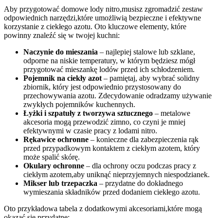
Aby przygotować domowe lody nitro,musisz⁣ zgromadzić zestaw
odpowiednich narzędzi,które umożliwią bezpieczne i efektywne
korzystanie z ciekłego azotu. Oto kluczowe elementy, które
powinny znaleźć się w twojej ‍kuchni:
Naczynie do mieszania
– najlepiej stalowe​ lub ​szklane,
odporne na niskie temperatury, ‌w którym będziesz mógł
przygotować ⁢mieszankę lodów przed ich schłodzeniem.
Pojemnik na‌ ciekły ‍azot
⁣– pamiętaj, aby wybrać solidny
zbiornik, ⁢który jest odpowiednio przystosowany​ do
przechowywania azotu. Zdecydowanie odradzamy używanie
zwykłych pojemników kuchennych.
Łyżki i ⁤szpatuły z ⁤tworzywa‌ sztucznego
– metalowe
akcesoria mogą ‍przewodzić zimno, co czyni je mniej
efektywnymi w czasie ​pracy z lodami nitro.
Rękawice ochronne
– konieczne dla zabezpieczenia rąk
‌przed przypadkowym‌ kontaktem z ⁢ciekłym‍ azotem, który
może spalić skórę.
Okulary ochronne
– ⁢dla ochrony oczu podczas pracy z
ciekłym azotem,aby uniknąć nieprzyjemnych niespodzianek.
Mikser lub trzepaczka
– przydatne ​do⁤ dokładnego ​
wymieszania ​składników przed⁤ dodaniem ciekłego azotu.
Oto przykładowa tabela z dodatkowymi akcesoriami,które mogą
okazać ⁣się przydatne: