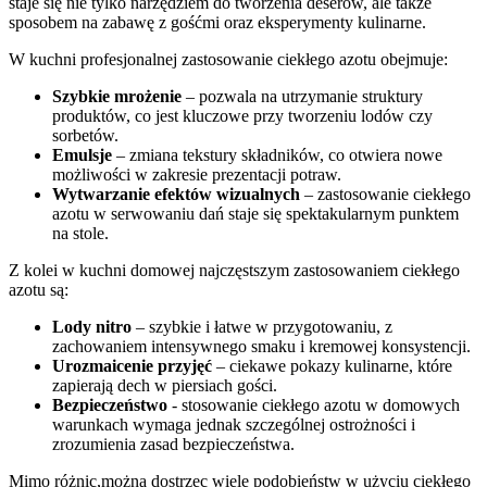
⁣staje się ⁤nie tylko narzędziem do tworzenia deserów, ale‌ także
sposobem na zabawę ‌z gośćmi oraz eksperymenty kulinarne.
W kuchni profesjonalnej zastosowanie ciekłego azotu obejmuje:
Szybkie‌ mrożenie
– pozwala ​na utrzymanie struktury⁢
produktów, co jest kluczowe przy tworzeniu lodów czy
sorbetów.
Emulsje
– zmiana tekstury składników, ⁢co otwiera nowe​
możliwości w zakresie prezentacji potraw.
Wytwarzanie efektów wizualnych
– zastosowanie ciekłego
azotu w ⁢serwowaniu dań staje​ się spektakularnym ⁣punktem
na stole.
Z kolei​ w ‌kuchni domowej najczęstszym ​zastosowaniem ciekłego
azotu są:
Lody nitro
– szybkie i ⁣łatwe w przygotowaniu, ‌z
zachowaniem intensywnego smaku i kremowej konsystencji.
Urozmaicenie przyjęć
– ciekawe pokazy kulinarne, które
zapierają dech w⁣ piersiach gości.
Bezpieczeństwo
-⁤ stosowanie‍ ciekłego azotu w domowych
warunkach wymaga jednak szczególnej ostrożności i
zrozumienia zasad bezpieczeństwa.
Mimo różnic,można dostrzec wiele podobieństw w ⁢użyciu ciekłego