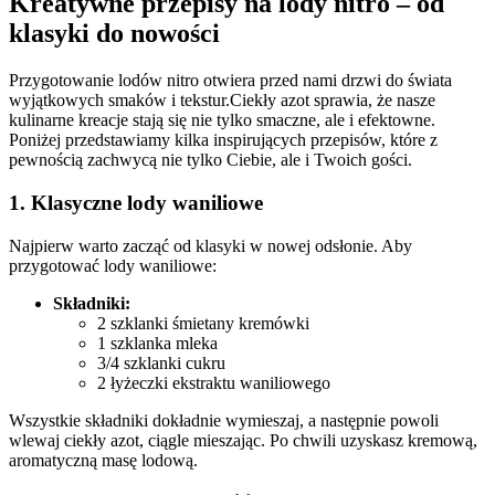
Kreatywne przepisy ‌na lody⁤ nitro – od
‌klasyki do nowości
Przygotowanie⁣ lodów nitro ​otwiera przed ​nami ⁤drzwi do świata⁢
wyjątkowych smaków i ‍tekstur.Ciekły azot sprawia, że nasze
kulinarne kreacje ⁢stają się nie⁣ tylko ⁢smaczne, ale i efektowne. ​
Poniżej przedstawiamy kilka inspirujących przepisów,⁤ które z
pewnością zachwycą nie tylko Ciebie, ale ⁣i Twoich gości.
1. Klasyczne lody waniliowe
Najpierw warto zacząć od klasyki w nowej odsłonie. Aby
przygotować lody waniliowe:
Składniki:
2 szklanki śmietany kremówki
1 szklanka⁤ mleka
3/4 szklanki cukru
2 łyżeczki ekstraktu waniliowego
Wszystkie składniki dokładnie wymieszaj, a następnie powoli
wlewaj ciekły azot, ciągle mieszając. Po chwili uzyskasz kremową,
aromatyczną masę lodową.