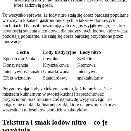
które zadziwią gości.
To⁣ wszystko‌ sprawia, że ‍lody nitro ‍stają⁢ się coraz ‍bardziej popularne
w różnych lokalach gastronomicznych,⁣ a także w domowych⁢
kuchniach.⁤ Dla osób poszukujących czegoś wyjątkowego,⁢ jest to z⁢
pewnością​ świetna alternatywa‌ dla tradycyjnych lodów, które wciąż
pozostają popularne, ale stają się ⁤coraz bardziej przyćmione‌ przez⁣
innowacje.
Cecha
Lody tradycyjne
Lody‍ nitro
Sposób mrożenia
Powolne
Szybkie
Konsystencja
Kryształkowa
Kremowa
Intensywność smaku
Umiarkowana
Intensywna
Efekt wizualny
Standardowy
spektakularny
Przygotowując lody z ciekłym azotem, każdy może stać ⁣się
mistrzem kulinarnym w swojej kuchni i ⁣zaprezentować
przyjaciołom oraz rodzinie coś naprawdę wyjątkowego. To
połączenie nauki i kulinarnej sztuki, ⁤które na⁣ pewno zaskoczy
⁢wszystkich⁣ miłośników⁤ słodkich smakołyków.
Tekstura i smak lodów nitro – co je
wyróżnia