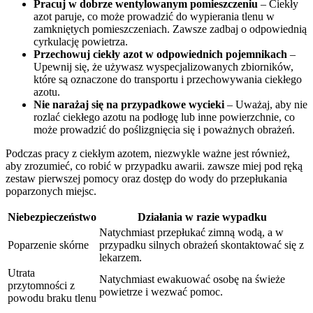
Pracuj w dobrze wentylowanym pomieszczeniu
– Ciekły
azot paruje, co może​ prowadzić do⁢ wypierania tlenu w
zamkniętych pomieszczeniach. Zawsze zadbaj o ⁢odpowiednią
cyrkulację powietrza.
Przechowuj ciekły azot w odpowiednich pojemnikach
–
Upewnij ‌się, że używasz wyspecjalizowanych zbiorników,
które ⁢są oznaczone do transportu i przechowywania ciekłego
azotu.
Nie narażaj się na ​przypadkowe wycieki
– Uważaj, ⁣aby nie
rozlać ciekłego azotu na podłogę lub inne powierzchnie, co
może prowadzić do ‍poślizgnięcia się i poważnych obrażeń.
Podczas‍ pracy z ciekłym ⁤azotem, niezwykle ważne‌ jest również,
aby zrozumieć, co robić w przypadku awarii. zawsze miej pod ręką‍
zestaw pierwszej pomocy oraz ⁢dostęp do wody do przepłukania
poparzonych miejsc.
Niebezpieczeństwo
Działania w razie wypadku
Natychmiast przepłukać zimną wodą, a w
Poparzenie skórne
przypadku​ silnych⁣ obrażeń ‍skontaktować ‌się⁣ z
lekarzem.
Utrata
Natychmiast ewakuować osobę na świeże
przytomności z
powietrze ⁢i wezwać pomoc.
powodu braku tlenu