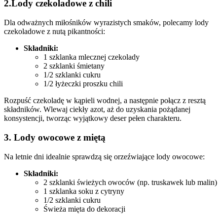
2.Lody czekoladowe z chili
Dla ‌odważnych miłośników wyrazistych ⁤smaków,‌ polecamy lody
czekoladowe z ​nutą pikantności:
Składniki:
1‍ szklanka mlecznej czekolady
2 szklanki śmietany
1/2 szklanki cukru
1/2 łyżeczki proszku chili
Rozpuść czekoladę w kąpieli⁤ wodnej,​ a​ następnie połącz ‍z resztą
składników. Wlewaj ciekły azot, aż do uzyskania pożądanej
konsystencji, tworząc wyjątkowy deser ‌pełen charakteru.
3. Lody owocowe z miętą
Na letnie dni idealnie sprawdzą się orzeźwiające lody owocowe:
Składniki:
2 szklanki świeżych owoców (np. truskawek⁢ lub malin)
1 szklanka soku z cytryny
1/2 szklanki cukru
Świeża mięta do dekoracji