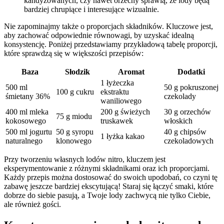
kandyzowanych, czy nawet orzechy ⁢sprawią,​ że lody będą
bardziej chrupiące ⁣i interesujące wizualnie.
Nie zapominajmy także o proporcjach‍ składników. Kluczowe jest,
aby zachować odpowiednie równowagi, by uzyskać idealną
⁤konsystencję. Poniżej‌ przedstawiamy przykładową tabelę proporcji,
które sprawdzą się⁢ w ⁣większości przepisów:
Baza
Słodzik
Aromat
Dodatki
1 łyżeczka
500 ml
50⁣ g pokruszonej
100 g cukru
ekstraktu
śmietany 36%
czekolady
waniliowego
400 ‌ml ⁢mleka⁤
200 g ‍świeżych
30 g ⁢orzechów
75 g ⁢miodu
kokosowego
truskawek
włoskich
500 ml jogurtu
50 g syropu
40⁢ g chipsów
1 łyżka kakao
naturalnego
klonowego
czekoladowych
Przy tworzeniu własnych lodów nitro, kluczem jest
eksperymentowanie z różnymi składnikami oraz ​ich⁢ proporcjami.
Każdy⁤ przepis można dostosować do swoich upodobań, co czyni ​tę
zabawę jeszcze bardziej⁤ ekscytującą! Staraj się łączyć smaki, które
dobrze do ⁣siebie pasują, a⁢ Twoje lody zachwycą nie tylko Ciebie,
ale również gości.