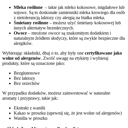
Mleka roślinne
⁣ – takie‌ jak mleko kokosowe, migdałowe lub
sojowe. Są to doskonałe zamienniki mleka krowiego‍ dla‌ osób
z nietolerancją laktozy czy alergią na białka mleka.
Śmietany roślinne
– możesz użyć śmietany kokosowej lub
innych alternatyw bezmlecznych.
Owoce
– mrożone owoce są znakomitym dodatkiem i ​
naturalnym źródłem słodyczy, które ⁣są zwykle bezpieczne dla
alergików.
Wybierając​ składniki, dbaj o to, aby były one
certyfikowane jako
wolne od alergenów
. Zwróć uwagę na etykiety i wybieraj
produkty, ‍które są oznaczone jako:
Bezglutenowe
Bez laktozy
Bez orzechów
W przypadku dodatków, możesz zainwestować w naturalne
aromaty i przyprawy, takie jak:
Ekstrakt z wanilii
Kakao w proszku ⁣(upewnij się, że⁤ jest‍ wolne od ‌alergenów)
Wanilia w proszku