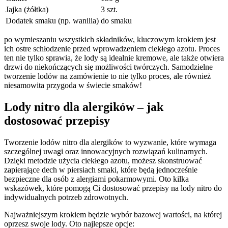
Jajka (żółtka)
3 szt.
Dodatek smaku (np. wanilia)
do smaku
po wymieszaniu wszystkich składników, kluczowym krokiem jest
ich ostre schłodzenie przed wprowadzeniem ciekłego azotu. ​Proces‍
ten nie ‍tylko sprawia, że lody⁢ są idealnie kremowe, ‍ale także otwiera
drzwi do niekończących się możliwości twórczych. Samodzielne
tworzenie​ lodów⁤ na ‍zamówienie to nie tylko proces, ale również
niesamowita przygoda w świecie smaków!
Lody⁢ nitro dla alergików – jak
dostosować przepisy
Tworzenie lodów nitro dla alergików to ⁢wyzwanie, które wymaga
szczególnej⁣ uwagi oraz innowacyjnych ‍rozwiązań kulinarnych.
Dzięki metodzie użycia ciekłego⁢ azotu, możesz skonstruować
zapierające dech​ w piersiach smaki, które będą jednocześnie
bezpieczne dla osób z alergiami pokarmowymi. Oto kilka
wskazówek, które pomogą Ci dostosować przepisy na lody nitro do
indywidualnych potrzeb⁣ zdrowotnych.
Najważniejszym krokiem będzie wybór bazowej wartości, na której
oprzesz swoje lody. Oto ⁤najlepsze opcje: