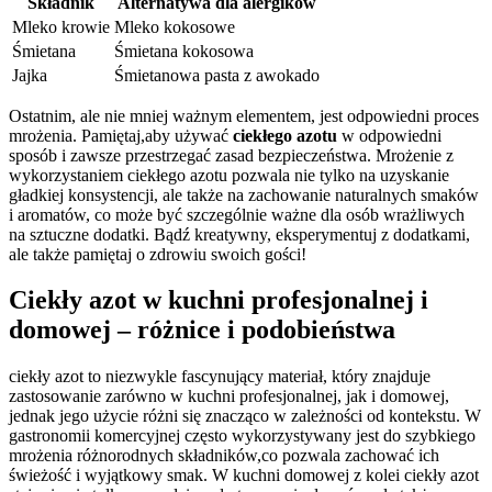
Składnik
Alternatywa⁣ dla alergików
Mleko⁤ krowie
Mleko kokosowe
Śmietana
Śmietana kokosowa
Jajka
Śmietanowa pasta z awokado
Ostatnim, ale nie mniej ważnym elementem, jest odpowiedni proces
mrożenia. Pamiętaj,aby używać
ciekłego azotu
w odpowiedni
sposób ⁣i ⁤zawsze przestrzegać zasad⁤ bezpieczeństwa. Mrożenie z
wykorzystaniem ciekłego azotu pozwala nie tylko na uzyskanie
gładkiej konsystencji, ale także na zachowanie naturalnych smaków
i aromatów, co​ może ⁣być szczególnie​ ważne dla osób wrażliwych
na sztuczne dodatki. Bądź kreatywny, eksperymentuj z dodatkami,
ale także pamiętaj o zdrowiu swoich gości!
Ciekły azot w kuchni profesjonalnej⁣ i
domowej – różnice i podobieństwa
ciekły azot to niezwykle⁢ fascynujący materiał, który ‍znajduje
‌zastosowanie zarówno w kuchni profesjonalnej, jak i domowej,
⁢jednak jego użycie różni się ​znacząco w zależności od kontekstu. ⁢W
gastronomii ⁣komercyjnej często wykorzystywany jest do szybkiego
mrożenia różnorodnych składników,co⁣ pozwala zachować ich
świeżość i wyjątkowy smak. W kuchni ​domowej z kolei ciekły azot