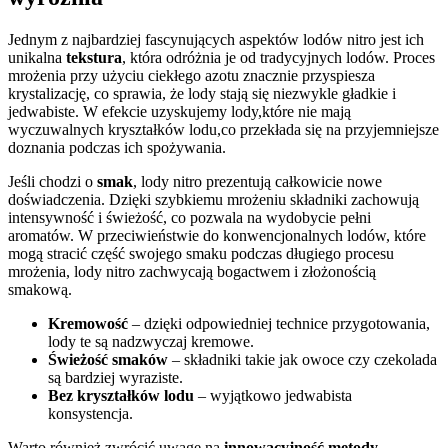
Jednym z ​najbardziej fascynujących aspektów​ lodów nitro jest ich
unikalna
tekstura
, która odróżnia‍ je od tradycyjnych lodów. Proces
mrożenia przy użyciu ciekłego azotu znacznie przyspiesza
krystalizację, co​ sprawia, że lody ​stają się‌ niezwykle⁣ gładkie i⁣
jedwabiste. W efekcie uzyskujemy lody,które nie ⁢mają
wyczuwalnych kryształków lodu,co przekłada się ‌na przyjemniejsze
doznania podczas ich spożywania.
Jeśli chodzi o
smak
, lody nitro prezentują całkowicie nowe​
doświadczenia. Dzięki⁣ szybkiemu ⁣mrożeniu składniki ‌zachowują‌
intensywność i świeżość, co⁤ pozwala ‌na wydobycie pełni
aromatów. W przeciwieństwie do konwencjonalnych lodów, które
mogą stracić część swojego smaku podczas długiego procesu
mrożenia, lody nitro ⁢zachwycają bogactwem i złożonością
smakową.
Kremowość
– dzięki odpowiedniej technice przygotowania,
‌lody⁢ te są nadzwyczaj kremowe.
Świeżość smaków
– składniki takie jak owoce czy czekolada
⁢są bardziej wyraziste.
Bez kryształków lodu
– wyjątkowo jedwabista
konsystencja.
Warto również zwrócić uwagę na
innowacyjność metody