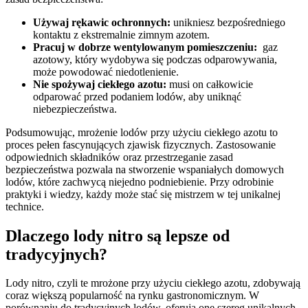
Używaj rękawic ochronnych:
unikniesz‍ bezpośredniego ​
kontaktu z ekstremalnie ⁣zimnym‌ azotem.
Pracuj w dobrze wentylowanym pomieszczeniu:
⁣ gaz ​
azotowy, który wydobywa się podczas odparowywania,
może powodować niedotlenienie.
Nie ⁣spożywaj ciekłego azotu:
musi ​on ⁤całkowicie
odparować przed podaniem‌ lodów, aby uniknąć
niebezpieczeństwa.
Podsumowując, mrożenie lodów przy użyciu ciekłego azotu to
proces pełen fascynujących zjawisk⁢ fizycznych. Zastosowanie
odpowiednich składników oraz ⁢przestrzeganie zasad
bezpieczeństwa pozwala na stworzenie wspaniałych domowych
lodów, ‌które zachwycą niejedno podniebienie. Przy odrobinie
praktyki i wiedzy, każdy może stać się ‍mistrzem w tej unikalnej
technice.
Dlaczego lody nitro są ⁣lepsze od
‍tradycyjnych?
Lody nitro, czyli te mrożone przy użyciu ciekłego azotu, zdobywają
coraz większą popularność na rynku gastronomicznym. W
porównaniu do​ tradycyjnych lodów, oferują one szereg unikalnych