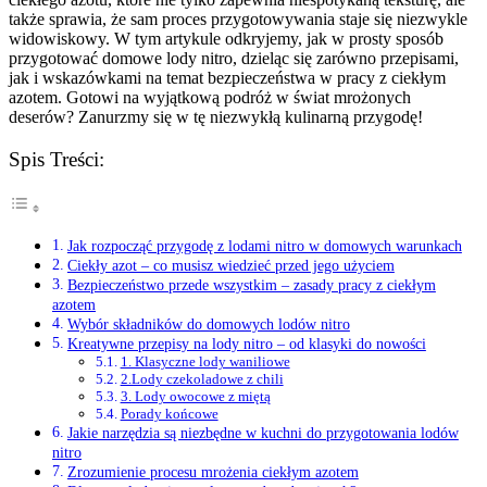
także ⁣sprawia, że ⁣sam​ proces przygotowywania‌ staje ‌się niezwykle
widowiskowy. W tym ⁤artykule odkryjemy, jak w prosty sposób
przygotować domowe lody​ nitro, dzieląc się ⁣zarówno przepisami,
jak i⁣ wskazówkami na temat ‌bezpieczeństwa ‌w pracy ⁣z ciekłym
azotem. Gotowi na wyjątkową podróż w ⁢świat mrożonych
deserów? Zanurzmy się w⁣ tę niezwykłą kulinarną przygodę!
Spis Treści:
Jak rozpocząć przygodę z lodami nitro‌ w‍ domowych warunkach
Ciekły azot – co musisz⁣ wiedzieć przed jego⁤ użyciem
Bezpieczeństwo ​przede wszystkim – zasady pracy ⁢z ciekłym
azotem
Wybór składników do domowych lodów‍ nitro
Kreatywne przepisy ‌na lody⁤ nitro – od ‌klasyki do nowości
1. Klasyczne lody waniliowe
2.Lody czekoladowe z chili
3. Lody owocowe z miętą
Porady końcowe
Jakie narzędzia są niezbędne ⁣w kuchni do przygotowania lodów
nitro
Zrozumienie procesu mrożenia‌ ciekłym ‍azotem