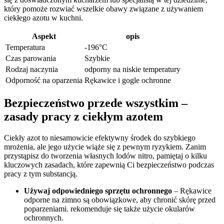
który pomoże rozwiać wszelkie obawy związane z używaniem
ciekłego⁢ azotu w kuchni.
Aspekt
opis
Temperatura
-196°C
Czas parowania
Szybkie
Rodzaj naczynia
odporny na niskie temperatury
Odporność na oparzenia
Rękawice i⁢ gogle ‌ochronne
Bezpieczeństwo ​przede wszystkim –
zasady pracy ⁢z ciekłym azotem
Ciekły azot to niesamowicie efektywny środek do szybkiego
mrożenia, ale jego ⁣użycie wiąże⁢ się z pewnym ryzykiem. Zanim
przystąpisz do tworzenia⁢ własnych lodów ⁤nitro, pamiętaj o kilku
kluczowych zasadach, które zapewnią Ci bezpieczeństwo podczas
pracy z​ tym substancją.
Używaj odpowiedniego sprzętu ochronnego
– Rękawice
odporne na zimno są ⁣obowiązkowe, aby chronić skórę przed
poparzeniami. rekomenduje się także użycie okularów
ochronnych.