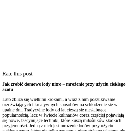
Rate this post
Jak zrobić domowe lody nitro – mrożenie‍ przy użyciu​ ciekłego
azotu
Lato zbliża się wielkimi krokami, a ⁣wraz ‍z nim ⁢poszukiwanie
orzeźwiających i kreatywnych sposobów na schłodzenie się‌ w
upalne dni. Tradycyjne lody ‌od ⁣lat cieszą się niesłabnącą
popularnością, lecz w ‌świecie kulinariów coraz częściej pojawiają
się nowe, ⁢fascynujące ​techniki, które kuszą miłośników słodkich
przyjemności. Jedną ​z nich jest mrożenie lodów‍ przy użyciu
ciekłego azotu, które nie⁣ tylko zapewnia niespotykaną teksturę, ale