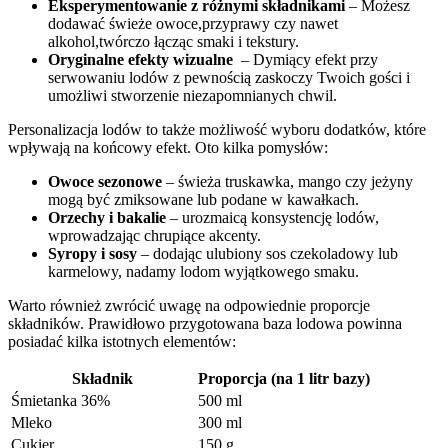
Eksperymentowanie z różnymi składnikami
– Możesz
dodawać ⁣świeże owoce,przyprawy czy nawet⁤
alkohol,twórczo łącząc smaki i tekstury.
Oryginalne efekty wizualne
⁤ – Dymiący efekt przy
serwowaniu lodów z pewnością zaskoczy⁤ Twoich gości i
umożliwi stworzenie niezapomnianych chwil.
Personalizacja lodów to także możliwość wyboru dodatków, które
wpływają na końcowy efekt.​ Oto kilka pomysłów:
Owoce⁣ sezonowe
– świeża truskawka, mango czy​ jeżyny‍
mogą być zmiksowane lub podane w kawałkach.
Orzechy i⁢ bakalie
– urozmaicą konsystencję ⁢lodów,
wprowadzając chrupiące ⁣akcenty.
Syropy⁣ i sosy
– dodając ulubiony sos czekoladowy ‍lub
karmelowy, nadamy lodom wyjątkowego smaku.
Warto ‌również zwrócić uwagę na odpowiednie proporcje
składników. Prawidłowo ‌przygotowana baza lodowa powinna
posiadać⁢ kilka istotnych elementów:
Składnik
Proporcja (na 1 litr bazy)
Śmietanka 36%
500⁣ ml
Mleko
300 ml
Cukier
150 g