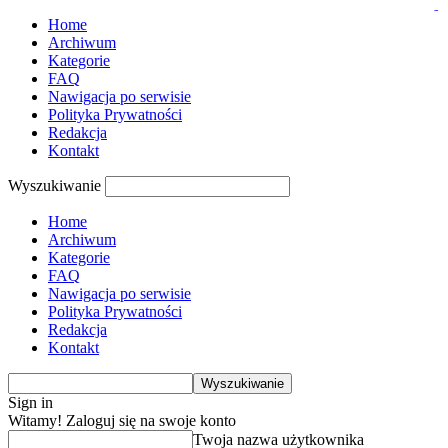
slot thailand
pmtoto
pmtoto
pmtoto
situs toto
situs gacor
toto
toto
toto
Home
Archiwum
Kategorie
FAQ
Nawigacja po serwisie
Polityka Prywatności
Redakcja
Kontakt
Wyszukiwanie
Home
Archiwum
Kategorie
FAQ
Nawigacja po serwisie
Polityka Prywatności
Redakcja
Kontakt
Sign in
Witamy! Zaloguj się na swoje konto
Twoja nazwa użytkownika