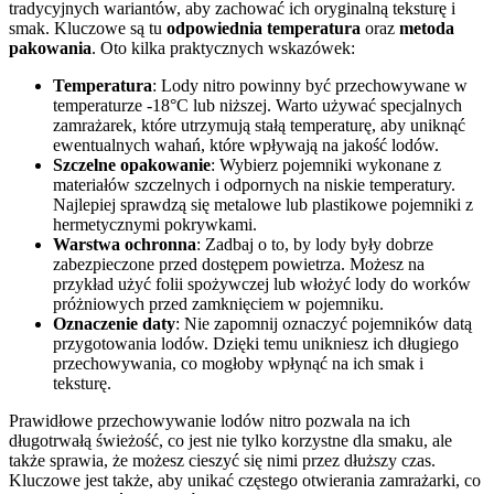
tradycyjnych ‌wariantów, aby zachować ich oryginalną teksturę i‌
smak. Kluczowe ⁢są tu
odpowiednia temperatura
oraz
metoda
pakowania
. Oto kilka praktycznych wskazówek:
Temperatura
: Lody nitro powinny być ‍przechowywane w
temperaturze -18°C lub niższej. Warto używać specjalnych
zamrażarek,⁤ które utrzymują stałą temperaturę, aby uniknąć
ewentualnych wahań, które⁢ wpływają na jakość lodów.
Szczelne opakowanie
: Wybierz ⁣pojemniki‍ wykonane ‍z‌
materiałów szczelnych i odpornych‌ na niskie temperatury.
Najlepiej sprawdzą się metalowe lub plastikowe pojemniki z
hermetycznymi pokrywkami.
Warstwa ochronna
: Zadbaj o to, by‌ lody‍ były dobrze
zabezpieczone przed dostępem powietrza. Możesz na
przykład użyć folii⁤ spożywczej lub włożyć lody do worków
próżniowych ‌przed zamknięciem w ⁣pojemniku.
Oznaczenie daty
: Nie zapomnij oznaczyć ⁣pojemników datą
przygotowania lodów. Dzięki temu unikniesz ich długiego
‌przechowywania, co mogłoby wpłynąć na ich ​smak⁣ i
teksturę.
Prawidłowe ​przechowywanie⁣ lodów nitro pozwala na ich
‌długotrwałą świeżość,‍ co jest nie tylko⁤ korzystne dla smaku, ale
także ​sprawia, że możesz cieszyć⁣ się nimi przez dłuższy⁢ czas.
Kluczowe jest także,⁢ aby unikać częstego otwierania zamrażarki, co