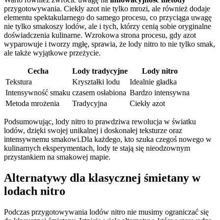
przygotowywania.‌ Ciekły azot nie tylko ‌mrozi, ale ⁤również dodaje
‌elementu spektakularnego do samego procesu, co przyciąga uwagę
nie tylko smakoszy lodów, ale i tych, którzy‍ cenią‍ sobie oryginalne
doświadczenia kulinarne. Wzrokowa strona procesu,⁣ gdy⁤ azot
wyparowuje i tworzy​ mgłę, sprawia, że lody nitro to nie tylko smak,
ale⁤ także⁤ wyjątkowe przeżycie.
Cecha
Lody tradycyjne
Lody nitro
Tekstura
Kryształki ​lodu
Idealnie gładka
Intensywność smaku
czasem⁤ osłabiona
Bardzo intensywna
Metoda ​mrożenia
Tradycyjna
Ciekły azot
Podsumowując, lody⁣ nitro to prawdziwa rewolucja w światku
lodów, dzięki swojej ⁤unikalnej i doskonałej teksturze‍ oraz
intensywnemu smakowi.Dla ‌każdego, kto⁢ szuka czegoś nowego ⁣w
kulinarnych ⁢eksperymentach, lody te stają się nieodzownym‌
przystankiem na smakowej mapie.
Alternatywy dla klasycznej śmietany w
lodach‍ nitro
Podczas przygotowywania lodów nitro nie musimy ograniczać ⁢się